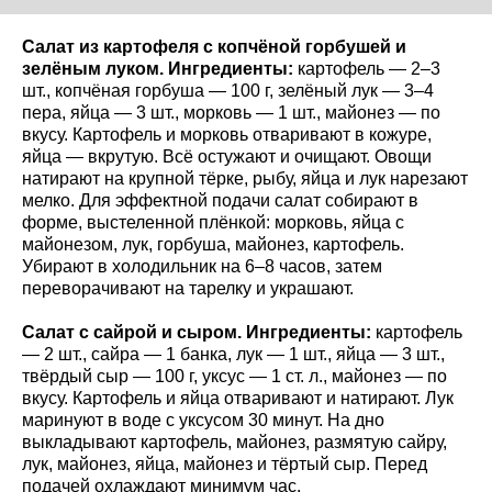
Салат из картофеля с копчёной горбушей и
зелёным луком.
Ингредиенты:
картофель — 2–3
шт., копчёная горбуша — 100 г, зелёный лук — 3–4
пера, яйца — 3 шт., морковь — 1 шт., майонез — по
вкусу. Картофель и морковь отваривают в кожуре,
яйца — вкрутую. Всё остужают и очищают. Овощи
натирают на крупной тёрке, рыбу, яйца и лук нарезают
мелко. Для эффектной подачи салат собирают в
форме, выстеленной плёнкой: морковь, яйца с
майонезом, лук, горбуша, майонез, картофель.
Убирают в холодильник на 6–8 часов, затем
переворачивают на тарелку и украшают.
Салат с сайрой и сыром. Ингредиенты:
картофель
— 2 шт., сайра — 1 банка, лук — 1 шт., яйца — 3 шт.,
твёрдый сыр — 100 г, уксус — 1 ст. л., майонез — по
вкусу. Картофель и яйца отваривают и натирают. Лук
маринуют в воде с уксусом 30 минут. На дно
выкладывают картофель, майонез, размятую сайру,
лук, майонез, яйца, майонез и тёртый сыр. Перед
подачей охлаждают минимум час.