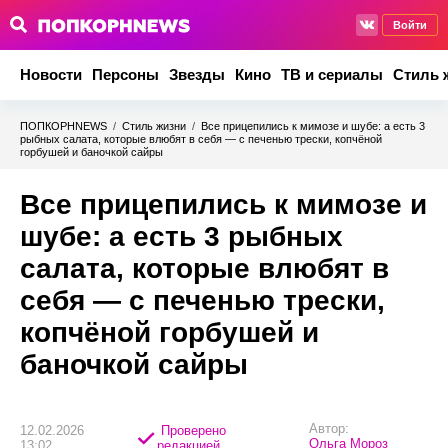
Войти
Новости
Персоны
Звезды
Кино
ТВ и сериалы
Стиль 
ПОПКОРНNEWS
/
Стиль жизни
/
Все прицепились к мимозе и шубе: а есть 3
рыбных салата, которые влюбят в себя — с печенью трески, копчёной
горбушей и баночкой сайры
Все прицепились к мимозе и
шубе: а есть 3 рыбных
салата, которые влюбят в
себя — с печенью трески,
копчёной горбушей и
баночкой сайры
Автор:
12.02.2026
Проверено
Ольга Мороз
13:02
редакцией