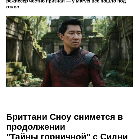
режиссёр честно признал — у Marvel всё пошло под
откос
Бриттани Сноу снимется в
продолжении
"Тайны горничной" с Сидни