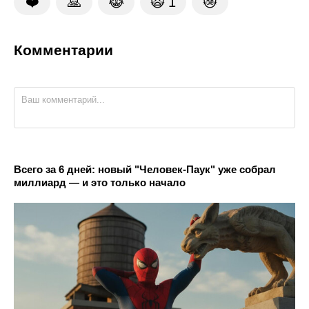
❤️
🙏
😹
🙀
1
😿
Комментарии
Всего за 6 дней: новый "Человек-Паук" уже собрал
миллиард — и это только начало