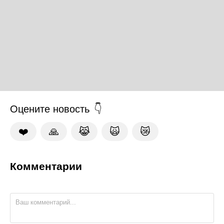
Оцените новость
❤️
🙏
😹
🙀
😿
Комментарии