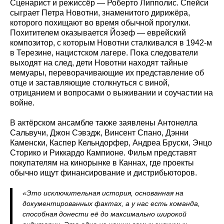
Сценарист и режиссёр — Роберто Липполис. Спейси
сыграет Петра Новотни, знаменитого дирижёра,
которого похищают во время обычной прогулки.
Похитителем оказывается Йозеф — еврейский
композитор, с которым Новотни сталкивался в 1942-м
в Терезине, нацистском лагере. Пока следователи
выходят на след, дети Новотни находят тайные
мемуары, переворачивающие их представление об
отце и заставляющие столкнуться с виной,
отрицанием и вопросами о выживании и соучастии на
войне.
В актёрском ансамбле также заявлены Антонелла
Сальвучи, Джон Сэвэдж, Винсент Спано, Дэнни
Каменски, Каспер Кельндорфер, Андреа Бруски, Энцо
Сторико и Риккардо Кампионе. Фильм представят
покупателям на кинорынке в Каннах, где проекты
обычно ищут финансирование и дистрибьюторов.
«Это исключительная история, основанная на
документированных фактах, а у нас есть команда,
способная донести её до максимально широкой