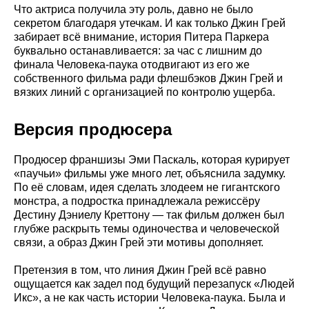
Что актриса получила эту роль, давно не было
секретом благодаря утечкам. И как только Джин Грей
забирает всё внимание, история Питера Паркера
буквально останавливается: за час с лишним до
финала Человека-паука отодвигают из его же
собственного фильма ради флешбэков Джин Грей и
вязких линий с организацией по контролю ущерба.
Версия продюсера
Продюсер франшизы Эми Паскаль, которая курирует
«паучьи» фильмы уже много лет, объяснила задумку.
По её словам, идея сделать злодеем не гигантского
монстра, а подростка принадлежала режиссёру
Дестину Дэниелу Креттону — так фильм должен был
глубже раскрыть темы одиночества и человеческой
связи, а образ Джин Грей эти мотивы дополняет.
Претензия в том, что линия Джин Грей всё равно
ощущается как задел под будущий перезапуск «Людей
Икс», а не как часть истории Человека-паука. Была и