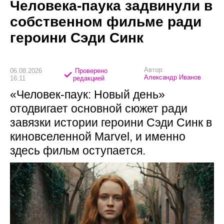
Человека-паука задвинули в
собственном фильме ради
героини Сэди Синк
Автор:
06.08.2026
Проверено
Александр Иванов
16:11
редакцией
«Человек-паук: Новый день»
отодвигает основной сюжет ради
завязки истории героини Сэди Синк в
киновселенной Marvel, и именно
здесь фильм оступается.