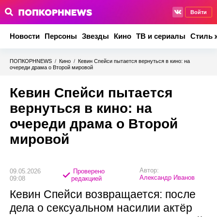
Войти
Новости
Персоны
Звезды
Кино
ТВ и сериалы
Стиль 
ПОПКОРНNEWS
/
Кино
/
Кевин Спейси пытается вернуться в кино: на
очереди драма о Второй мировой
Кевин Спейси пытается
вернуться в кино: на
очереди драма о Второй
мировой
Автор:
09.05.2026
Проверено
Александр Иванов
09:08
редакцией
Кевин Спейси возвращается: после
дела о сексуальном насилии актёр