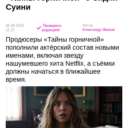
Суини
Автор:
06.08.2026
Проверено
Александр Иванов
11:21
редакцией
Продюсеры «Тайны горничной»
пополнили актёрский состав новыми
именами, включая звезду
нашумевшего хита Netflix, а съёмки
должны начаться в ближайшее
время.