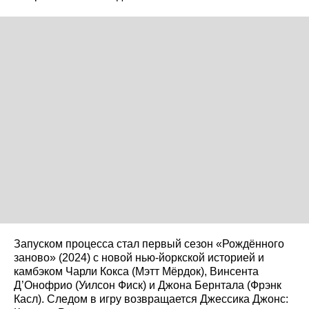
Запуском процесса стал первый сезон «Рождённого
заново» (2024) с новой нью-йоркской историей и
камбэком Чарли Кокса (Мэтт Мёрдок), Винсента
Д’Онофрио (Уилсон Фиск) и Джона Бернтала (Фрэнк
Касл). Следом в игру возвращается Джессика Джонс: