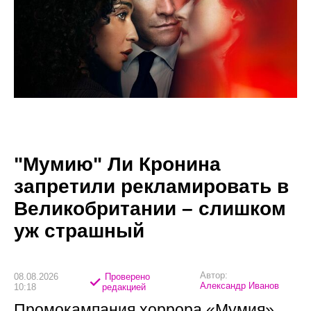
"Мумию" Ли Кронина
запретили рекламировать в
Великобритании – слишком
уж страшный
Автор:
08.08.2026
Проверено
Александр Иванов
10:18
редакцией
Промокампания хоррора «Мумия»