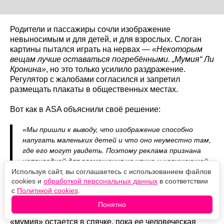
Родители и пассажиры сочли изображение
невыносимым и для детей, и для взрослых. Слоган
картины пытался играть на нервах —
«Некоторым
вещам лучше оставаться погребёнными. „Мумия“ Ли
Кронина»
, но это только усилило раздражение.
Регулятор с жалобами согласился и запретил
размещать плакаты в общественных местах.
Вот как в ASA объяснили своё решение:
«Мы пришли к выводу, что изображение способно
напугать маленьких детей и что оно неуместно там,
где его могут увидеть. Поэтому реклама признана
непригодной для размещения на улице и нарушающей
рекламный кодекс».
Используя сайт, вы соглашаетесь с использованием файлов
cookies и
обработкой персональных данных
в соответствии
с
Политикой cookies
.
Скандальный кадр взят прямо из фильма. Сюжет
строится на классической монструозной формуле:
Понятно
демонический паразит заперт внутри тела ребёнка, и
«мумия» остаётся в спячке, пока её человеческая