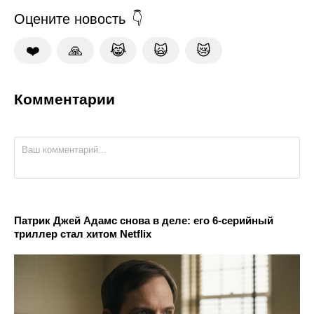
Оцените новость
❤️
🙏
😹
🙀
😿
Комментарии
Патрик Джей Адамс снова в деле: его 6-серийный
триллер стал хитом Netflix