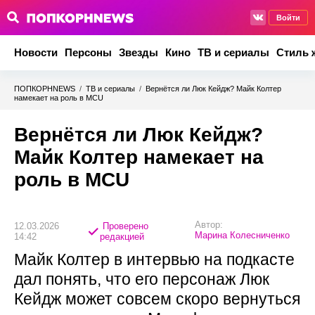
Войти
Новости
Персоны
Звезды
Кино
ТВ и сериалы
Стиль 
ПОПКОРНNEWS
/
ТВ и сериалы
/
Вернётся ли Люк Кейдж? Майк Колтер
намекает на роль в MCU
Вернётся ли Люк Кейдж?
Майк Колтер намекает на
роль в MCU
Автор:
12.03.2026
Проверено
Марина Колесниченко
14:42
редакцией
Майк Колтер в интервью на подкасте
дал понять, что его персонаж Люк
Кейдж может совсем скоро вернуться