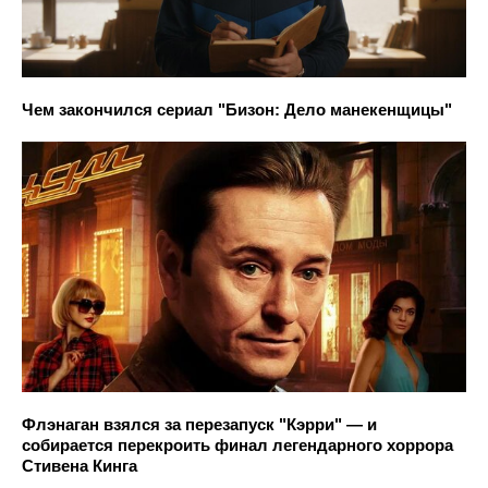
Чем закончился сериал "Бизон: Дело манекенщицы"
Флэнаган взялся за перезапуск "Кэрри" — и
собирается перекроить финал легендарного хоррора
Стивена Кинга