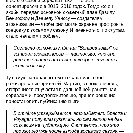
шестого сезона сериала HBO — то есть
ориентировочно в 2015–2016 годах. Тогда же он
якобы передал основной сюжетный план Дэвиду
Бениоффу и Дэниелу Уайссу — создателям
экранизации — чтобы они могли заранее простроить
концовку к восьмому сезону. И именно это, по слухам,
стало началом проблем.
Согласно источнику, финал "Ветров зимы" не
устроил шоураннеров — настолько, что они
решили отойти от плана автора и сочинить
свою развязку.
Ту самую, которая потом вызвала массовое
разочарование зрителей. Мартин, в свою очередь,
отстранился от участия в дальнейшей работе над
сериалом и, предположительно, принял решение
приостановить публикацию книги.
В отчёте утверждается, что издатели Spectra
и
Voyager
получили рукопись, но сам автор не дал
согласия на публикацию. Считается, что это
произошло уже после выхода восьмого сезона —