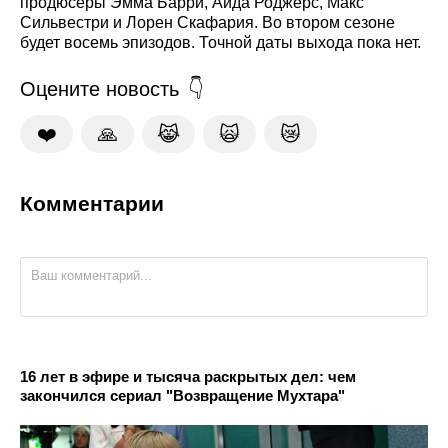
продюсеры Эмма Барри, Аида Роджерс, Макс
Сильвестри и Лорен Скафария. Во втором сезоне
будет восемь эпизодов. Точной даты выхода пока нет.
Оцените новость
❤️
🙏
😹
🙀
😿
Комментарии
16 лет в эфире и тысяча раскрытых дел: чем
закончился сериал "Возвращение Мухтара"