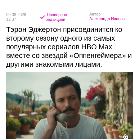
Автор:
09.08.2026
Проверено
Александр Иванов
12:37
редакцией
Тэрон Эджертон присоединится ко
второму сезону одного из самых
популярных сериалов HBO Max
вместе со звездой «Оппенгеймера» и
другими знакомыми лицами.