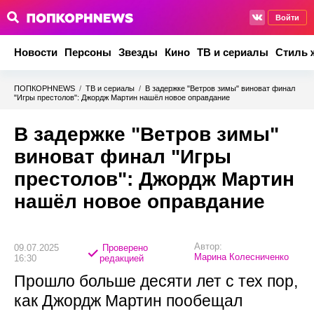
Войти
Новости
Персоны
Звезды
Кино
ТВ и сериалы
Стиль 
ПОПКОРНNEWS
/
ТВ и сериалы
/
В задержке "Ветров зимы" виноват финал
"Игры престолов": Джордж Мартин нашёл новое оправдание
В задержке "Ветров зимы"
виноват финал "Игры
престолов": Джордж Мартин
нашёл новое оправдание
Автор:
09.07.2025
Проверено
Марина Колесниченко
16:30
редакцией
Прошло больше десяти лет с тех пор,
как Джордж Мартин пообещал