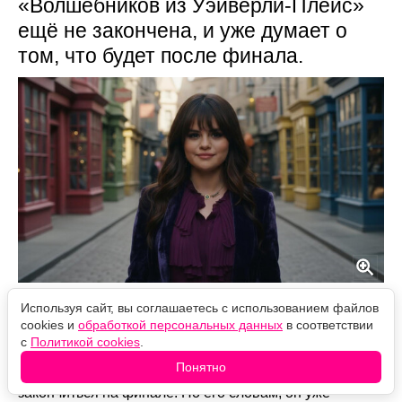
«Волшебников из Уэйверли-Плейс»
ещё не закончена, и уже думает о
том, что будет после финала.
Источник фото: Legion-Media
Используя сайт, вы соглашаетесь с использованием файлов
cookies и
обработкой персональных данных
в соответствии
Дэвид Генри, сыгравший Джастина Руссо и
с
Политикой cookies
.
выступивший исполнительным продюсером сериала,
Понятно
уверен: история семейства волшебников может не
закончиться на финале. По его словам, он уже