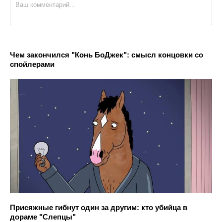
Чем закончился "Конь БоДжек": смысл концовки со
спойлерами
Присяжные гибнут один за другим: кто убийца в
дораме "Слепцы"