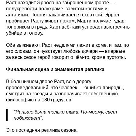
Раст находит Эррола на заброшенном форте —
полукрепости-полухраме, забитом костями и
алтарями. Погоня заканчивается схваткой: Эррол
пробивает Расту живот ножом, Марти получает удар
топориком в грудь. Харт всё-таки успевает выстрелить
убийце в голову.
Оба выживают. Раст неделями лежит в коме, и там, по
его словам, он чувствует любовь дочери — впервые
за весь сезон герой говорит о чём-то, кроме пустоты.
Финальная сцена и знаменитая реплика
В больничном дворе Раст, всю дорогу
проповедовавший, что человек — ошибка природы,
смотрит на звёзды и разворачивает собственную
философию на 180 градусов:
"Раньше была только тьма. По-моему, свет
побеждает".
Это последняя реплика сезона.