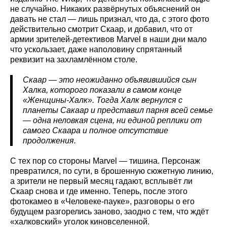
не случайно. Никаких развёрнутых объяснений он
давать не стал — лишь признал, что да, с этого фото
действительно смотрит Скаар, и добавил, что от
армии зрителей-детективов Marvel в наши дни мало
что ускользает, даже наполовину спрятанный
реквизит на захламлённом столе.
Скаар — это неожиданно объявившийся сын
Халка, которого показали в самом конце
«Женщины-Халк». Тогда Халк вернулся с
планеты Сакаар и представил парня всей семье
— одна неловкая сцена, ни единой реплики от
самого Скаара и полное отсутствие
продолжения.
С тех пор со стороны Marvel — тишина. Персонаж
превратился, по сути, в брошенную сюжетную линию,
а зрители не первый месяц гадают, всплывёт ли
Скаар снова и где именно. Теперь, после этого
фотокамео в «Человеке-пауке», разговоры о его
будущем разгорелись заново, заодно с тем, что ждёт
«халковский» уголок киновселенной.