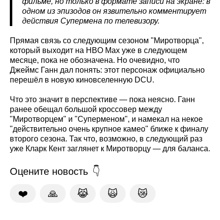
фильме, но только в формате записи на экране: в
одном из эпизодов он язвительно комментирует
действия Супермена по телевизору.
Прямая связь со следующим сезоном "Миротворца",
который выходит на HBO Max уже в следующем
месяце, пока не обозначена. Но очевидно, что
Джеймс Ганн дал понять: этот персонаж официально
перешёл в новую киновселенную DCU.
Что это значит в перспективе — пока неясно. Ганн
ранее обещал большой кроссовер между
"Миротворцем" и "Суперменом", и намекал на некое
"действительно очень крупное камео" ближе к финалу
второго сезона. Так что, возможно, в следующий раз
уже Кларк Кент заглянет к Миротворцу — для баланса.
Оцените новость
❤️
🙏
😹
🙀
😿