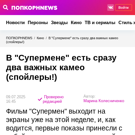
Войти
Новости
Персоны
Звезды
Кино
ТВ и сериалы
Стиль 
ПОПКОРНNEWS
/
Кино
/
В "Супермене" есть сразу два важных камео
(спойлеры!)
В "Супермене" есть сразу
два важных камео
(спойлеры!)
Автор:
09.07.2025
Проверено
Марина Колесниченко
16:45
редакцией
Фильм "Супермен" выходит на
экраны уже на этой неделе, и, как
водится, первые показы принесли с