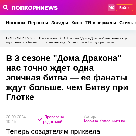
Войти
Новости
Персоны
Звезды
Кино
ТВ и сериалы
Стиль 
ПОПКОРНNEWS
/
ТВ и сериалы
/
В 3 сезоне "Дома Дракона" нас точно ждет
одна эпичная битва — ее фанаты ждут больше, чем Битву при Глотке
В 3 сезоне "Дома Дракона"
нас точно ждет одна
эпичная битва — ее фанаты
ждут больше, чем Битву при
Глотке
Автор:
26.09.2024
Проверено
Марина Колесниченко
10:45
редакцией
Теперь создателям приквела