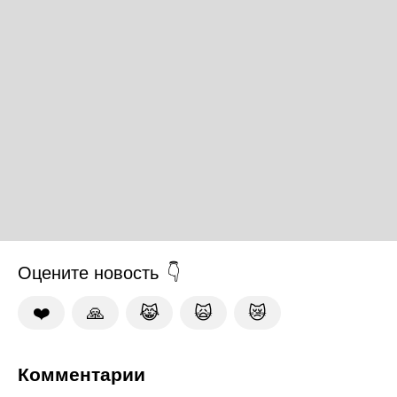
Оцените новость
❤️
🙏
😹
🙀
😿
Комментарии