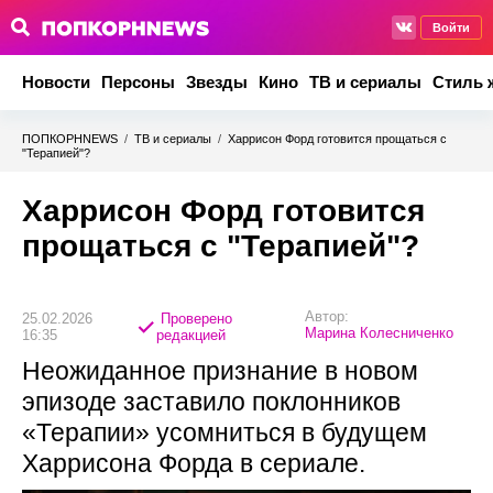
Войти
Новости
Персоны
Звезды
Кино
ТВ и сериалы
Стиль 
ПОПКОРНNEWS
/
ТВ и сериалы
/
Харрисон Форд готовится прощаться с
"Терапией"?
Харрисон Форд готовится
прощаться с "Терапией"?
Автор:
25.02.2026
Проверено
Марина Колесниченко
16:35
редакцией
Неожиданное признание в новом
эпизоде заставило поклонников
«Терапии» усомниться в будущем
Харрисона Форда в сериале.