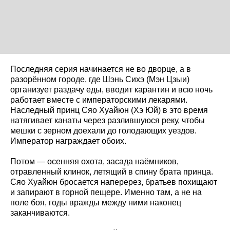
Последняя серия начинается не во дворце, а в
разорённом городе, где Шэнь Сихэ (Мэн Цзыи)
организует раздачу еды, вводит карантин и всю ночь
работает вместе с императорскими лекарями.
Наследный принц Сяо Хуайюн (Хэ Юй) в это время
натягивает канаты через разлившуюся реку, чтобы
мешки с зерном доехали до голодающих уездов.
Император награждает обоих.
Потом — осенняя охота, засада наёмников,
отравленный клинок, летящий в спину брата принца.
Сяо Хуайюн бросается наперерез, братьев похищают
и запирают в горной пещере. Именно там, а не на
поле боя, годы вражды между ними наконец
заканчиваются.