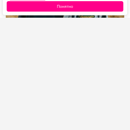
Понятно
Источник фото: Legion-Media
В первой половине 2026 года «Лэндмен» набрал
больше 12 миллиардов минут просмотра, и это при
том, что сериал состоит всего из 20 эпизодов за два
сезона. Для рейтингов Nielsen результат почти
феноменальный: обычно такие цифры собирают шоу
с сотнями серий, идущие годами.