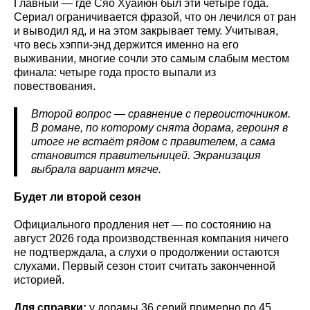
Главный — где Сяо Хуайюн был эти четыре года.
Сериал ограничивается фразой, что он лечился от ран
и выводил яд, и на этом закрывает тему. Учитывая,
что весь хэппи-энд держится именно на его
выживании, многие сочли это самым слабым местом
финала: четыре года просто выпали из
повествования.
Второй вопрос — сравнение с первоисточником.
В романе, по которому снята дорама, героиня в
итоге не встаёт рядом с правителем, а сама
становится правительницей. Экранизация
выбрала вариант мягче.
Будет ли второй сезон
Официального продления нет — по состоянию на
август 2026 года производственная компания ничего
не подтверждала, а слухи о продолжении остаются
слухами. Первый сезон стоит считать законченной
историей.
Для справки:
у дорамы 36 серий примерно по 45