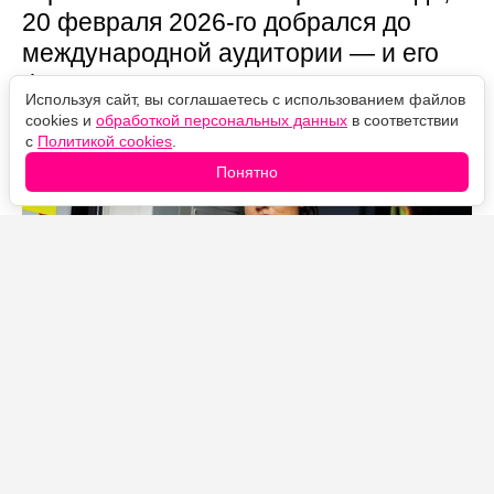
20 февраля 2026-го добрался до
международной аудитории — и его
финал устроен так, что половину
Используя сайт, вы соглашаетесь с использованием файлов
смысла легко пропустить.
cookies и
обработкой персональных данных
в соответствии
с
Политикой cookies
.
Понятно
Источник фото: Legion-Media
Дальше — спойлеры.