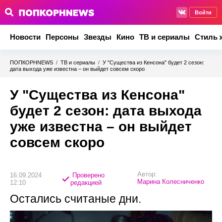
Войти
Новости
Персоны
Звезды
Кино
ТВ и сериалы
Стиль 
ПОПКОРНNEWS
/
ТВ и сериалы
/
У "Существа из Кенсона" будет 2 сезон:
дата выхода уже известна – он выйдет совсем скоро
У "Существа из Кенсона"
будет 2 сезон: дата выхода
уже известна – он выйдет
совсем скоро
Автор:
16.09.2024
Проверено
Марина Колесниченко
12:10
редакцией
Остались считаные дни.