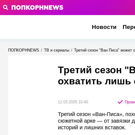
Новости
Пер
ПОПКОРНNEWS
/
ТВ и сериалы
/
Третий сезон "Ван Писа" может 
Третий сезон "
охватить лишь 
12.03.2026 10:40
Прове
Третий сезон «Ван‑Писа», пох
сюжетной арке — от завязки 
историй и лишних вставок.