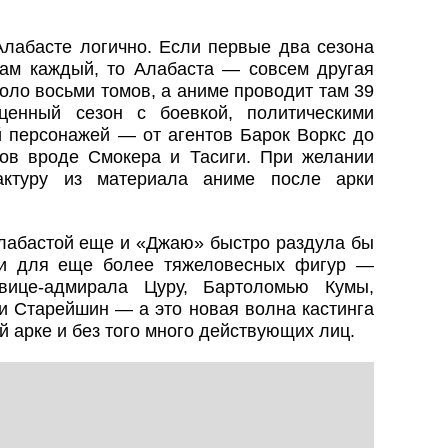
Алабасте логично. Если первые два сезона
ам каждый, то Алабаста — совсем другая
коло восьми томов, а аниме проводит там 39
ценный сезон с боевкой, политическими
й персонажей — от агентов Барок Воркс до
ов вроде Смокера и Тасиги. При желании
актуру из материала аниме после арки
Алабастой еще и «Джаю» быстро раздула бы
ри для еще более тяжеловесных фигур —
вице-адмирала Цуру, Бартоломью Кумы,
и Старейшин — а это новая волна кастинга
ей арке и без того много действующих лиц.