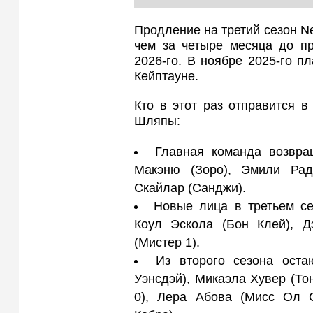
Продление на третий сезон Ne
чем за четыре месяца до пр
2026-го. В ноябре 2025-го п
Кейптауне.
Кто в этот раз отправится 
Шляпы:
Главная команда возвра
Макэню (Зоро), Эмили Рад
Скайлар (Санджи).
Новые лица в третьем се
Коул Эскола (Бон Клей), Д
(Мистер 1).
Из второго сезона оста
Уэнсдэй), Микаэла Хувер (То
0), Лера Абова (Мисс Ол 