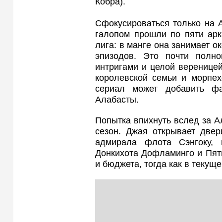
Кобра).
Сфокусироваться только на 
галопом прошли по пяти арк
лига: в манге она занимает о
эпизодов. Это почти полно
интригами и целой веренице
королевской семьи и морпех
сериал может добавить ф
Алабасты.
Попытка впихнуть вслед за 
сезон. Джая открывает две
адмирала флота Сэнгоку, 
Донкихота Дофламинго и Пят
и бюджета, тогда как в текущ