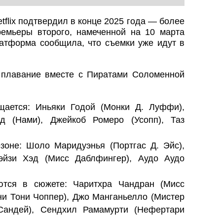
tflix подтвердил в конце 2025 года — более
емьеры второго, намеченной на 10 марта
латформа сообщила, что съемки уже идут в
в плавание вместе с Пиратами Соломенной
щается: Иньяки Годой (Монки Д. Луффи),
д (Нами), Джейкоб Ромеро (Усопп), Таз
зоне: Шоло Маридуэнья (Портгас Д. Эйс),
эйзи Хэд (Мисс Даблфингер), Аудо Аудо
ются в сюжете: Чаритхра Чандран (Мисс
ни Тони Чоппер), Джо Манганьелло (Мистер
Сандей), Сендхил Рамамурти (Нефертари