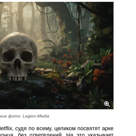
ник фото: Legion-Media
tflix, судя по всему, целиком посвятят арке
нца, без ответвлений. На это указывает