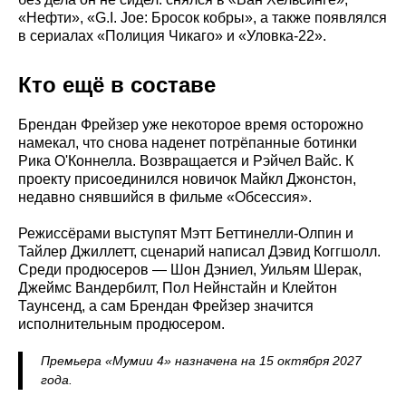
«Нефти», «G.I. Joe: Бросок кобры», а также появлялся
в сериалах «Полиция Чикаго» и «Уловка-22».
Кто ещё в составе
Брендан Фрейзер уже некоторое время осторожно
намекал, что снова наденет потрёпанные ботинки
Рика О'Коннелла. Возвращается и Рэйчел Вайс. К
проекту присоединился новичок Майкл Джонстон,
недавно снявшийся в фильме «Обсессия».
Режиссёрами выступят Мэтт Беттинелли-Олпин и
Тайлер Джиллетт, сценарий написал Дэвид Коггшолл.
Среди продюсеров — Шон Дэниел, Уильям Шерак,
Джеймс Вандербилт, Пол Нейнстайн и Клейтон
Таунсенд, а сам Брендан Фрейзер значится
исполнительным продюсером.
Премьера «Мумии 4» назначена на 15 октября 2027
года.