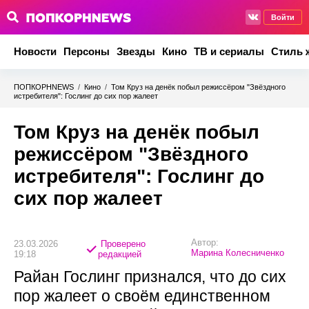
Войти
Новости
Персоны
Звезды
Кино
ТВ и сериалы
Стиль 
ПОПКОРНNEWS
/
Кино
/
Том Круз на денёк побыл режиссёром "Звёздного
истребителя": Гослинг до сих пор жалеет
Том Круз на денёк побыл
режиссёром "Звёздного
истребителя": Гослинг до
сих пор жалеет
Автор:
23.03.2026
Проверено
Марина Колесниченко
19:18
редакцией
Райан Гослинг признался, что до сих
пор жалеет о своём единственном