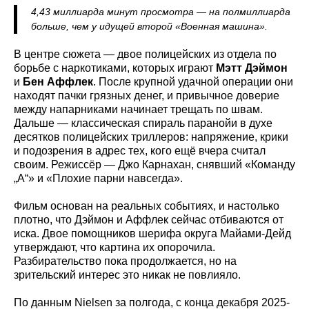
4,43 миллиарда минут просмотра — на полмиллиарда
больше, чем у идущей второй «Военная машина».
В центре сюжета — двое полицейских из отдела по
борьбе с наркотиками, которых играют
Мэтт Дэймон
и
Бен Аффлек
. После крупной удачной операции они
находят пачки грязных денег, и привычное доверие
между напарниками начинает трещать по швам.
Дальше — классическая спираль паранойи в духе
десятков полицейских триллеров: напряжение, крики
и подозрения в адрес тех, кого ещё вчера считал
своим. Режиссёр — Джо Карнахан, снявший «Команду
„А“» и «Плохие парни навсегда».
Фильм основан на реальных событиях, и настолько
плотно, что Дэймон и Аффлек сейчас отбиваются от
иска. Двое помощников шерифа округа Майами-Дейд
утверждают, что картина их опорочила.
Разбирательство пока продолжается, но на
зрительский интерес это никак не повлияло.
По данным Nielsen за полгода, с конца декабря 2025-