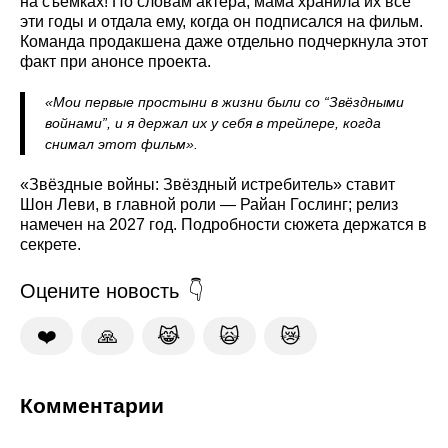
на съёмках! По словам актёра, мама хранила их все
эти годы и отдала ему, когда он подписался на фильм.
Команда продакшена даже отдельно подчеркнула этот
факт при анонсе проекта.
«Мои первые простыни в жизни были со “Звёздными
войнами”, и я держал их у себя в трейлере, когда
снимал этот фильм».
«Звёздные войны: Звёздный истребитель» ставит
Шон Леви, в главной роли — Райан Гослинг; релиз
намечен на 2027 год. Подробности сюжета держатся в
секрете.
Оцените новость
❤️
🙏
😹
🙀
😿
Комментарии