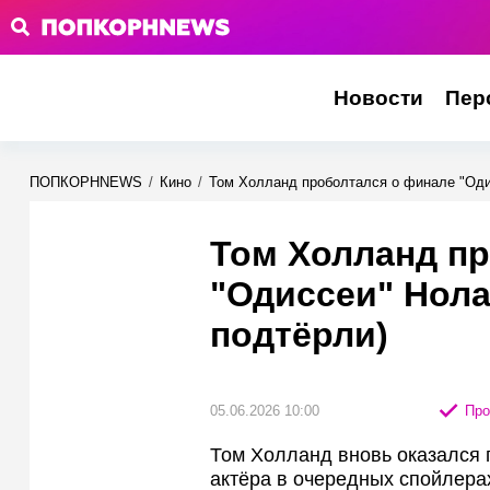
Новости
Пер
ПОПКОРНNEWS
/
Кино
/
Том Холланд проболтался о финале "Одис
Том Холланд п
"Одиссеи" Нола
подтёрли)
05.06.2026 10:00
Про
Том Холланд вновь оказался 
актёра в очередных спойлерах