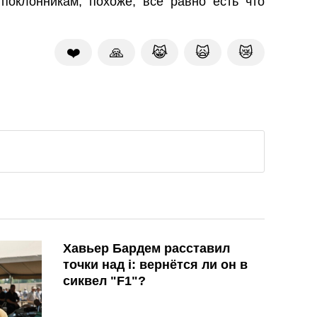
 поклонникам, похоже, все равно есть что
❤️
🙏
😹
🙀
😿
Хавьер Бардем расставил
точки над i: вернётся ли он в
сиквел "F1"?