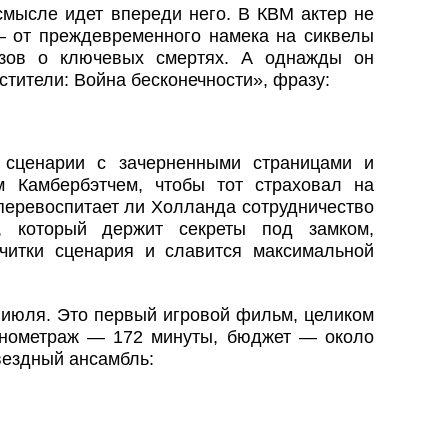
смысле идет впереди него. В КВМ актер не
 от преждевременного намека на сиквелы
азов о ключевых смертях. А однажды он
стители: Война бесконечности», фразу:
 сценарии с зачерненными страницами и
 Камбербэтчем, чтобы тот страховал на
перевоспитает ли Холланда сотрудничество
 который держит секреты под замком,
читки сценария и славится максимальной
 июля. Это первый игровой фильм, целиком
онометраж — 172 минуты, бюджет — около
вездный ансамбль: