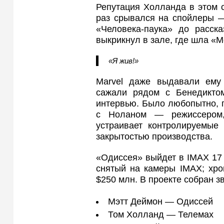
Репутация Холланда в этом 
раз срывался на спойлеры —
«Человека-паука» до расск
выкрикнул в зале, где шла «М
«Я жив!»
Marvel даже выдавали ему
сажали рядом с Бенедиктом
интервью. Было любопытно, 
с Ноланом — режиссером,
устраивает контролируемые 
закрытостью производства.
«Одиссея» выйдет в IMAX 17
снятый на камеры IMAX; хр
$250 млн. В проекте собран з
Мэтт Деймон — Одиссей
Том Холланд — Телемах