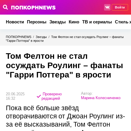
Войти
Новости
Персоны
Звезды
Кино
ТВ и сериалы
Стиль 
ПОПКОРНNEWS
/
Звезды
/
Том Фелтон не стал осуждать Роулинг – фанаты
"Гарри Поттера" в ярости
Том Фелтон не стал
осуждать Роулинг – фанаты
"Гарри Поттера" в ярости
Автор:
20.06.2025
Проверено
Марина Колесниченко
16:32
редакцией
Пока всё больше звёзд
отворачиваются от Джоан Роулинг из-
за её высказываний, Том Фелтон