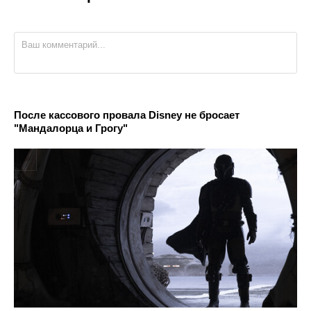
После кассового провала Disney не бросает
"Мандалорца и Грогу"