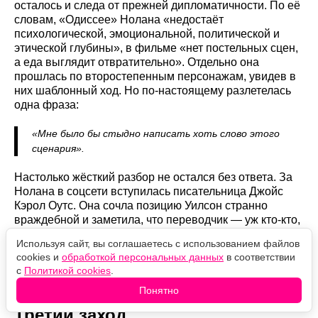
осталось и следа от прежней дипломатичности. По её
словам, «Одиссее» Нолана «недостаёт
психологической, эмоциональной, политической и
этической глубины», в фильме «нет постельных сцен,
а еда выглядит отвратительно». Отдельно она
прошлась по второстепенным персонажам, увидев в
них шаблонный ход. Но по-настоящему разлетелась
одна фраза:
«Мне было бы стыдно написать хоть слово этого
сценария».
Настолько жёсткий разбор не остался без ответа. За
Нолана в соцсети вступилась писательница Джойс
Кэрол Оутс. Она сочла позицию Уилсон странно
враждебной и заметила, что переводчик — уж кто-кто,
а он — должен понимать: любой перевод субъективен
Используя сайт, вы соглашаетесь с использованием файлов
и не равен оригиналу. От человека, который сам
cookies и
обработкой персональных данных
в соответствии
служит тексту, Оутс ждала чуть большего уважения к
с
Политикой cookies
.
тем, кто действует так же добросовестно.
Понятно
Третий заход