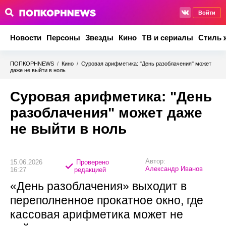
Войти
Новости
Персоны
Звезды
Кино
ТВ и сериалы
Стиль 
ПОПКОРНNEWS
/
Кино
/
Суровая арифметика: "День разоблачения" может
даже не выйти в ноль
Суровая арифметика: "День
разоблачения" может даже
не выйти в ноль
Автор:
15.06.2026
Проверено
Александр Иванов
16:27
редакцией
«День разоблачения» выходит в
переполненное прокатное окно, где
кассовая арифметика может не