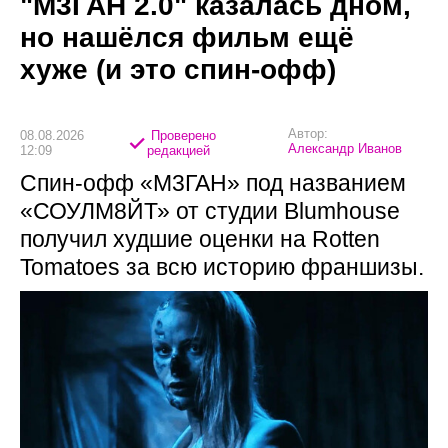
"М3ГАН 2.0" казалась дном,
но нашёлся фильм ещё
хуже (и это спин-офф)
Автор:
08.08.2026
Проверено
Александр Иванов
12:09
редакцией
Спин-офф «М3ГАН» под названием
«СОУЛМ8ЙТ» от студии Blumhouse
получил худшие оценки на Rotten
Tomatoes за всю историю франшизы.