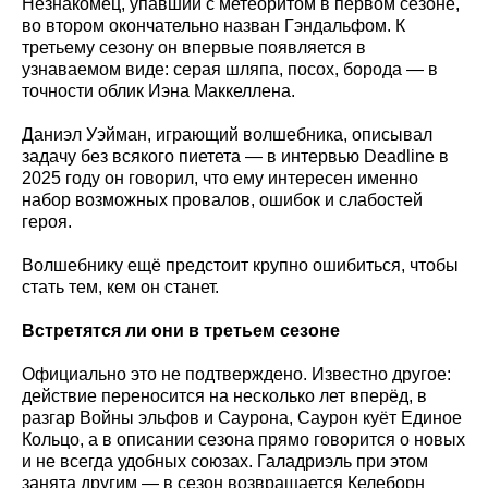
Незнакомец, упавший с метеоритом в первом сезоне,
во втором окончательно назван Гэндальфом. К
третьему сезону он впервые появляется в
узнаваемом виде: серая шляпа, посох, борода — в
точности облик Иэна Маккеллена.
Даниэл Уэйман, играющий волшебника, описывал
задачу без всякого пиетета — в интервью Deadline в
2025 году он говорил, что ему интересен именно
набор возможных провалов, ошибок и слабостей
героя.
Волшебнику ещё предстоит крупно ошибиться, чтобы
стать тем, кем он станет.
Встретятся ли они в третьем сезоне
Официально это не подтверждено. Известно другое:
действие переносится на несколько лет вперёд, в
разгар Войны эльфов и Саурона, Саурон куёт Единое
Кольцо, а в описании сезона прямо говорится о новых
и не всегда удобных союзах. Галадриэль при этом
занята другим — в сезон возвращается Келеборн