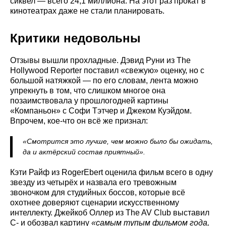
сиквел — всего 24,1 миллиона. На этот раз прокат в
кинотеатрах даже не стали планировать.
Критики недовольны
Отзывы вышли прохладные. Дэвид Руни из The
Hollywood Reporter поставил «свежую» оценку, но с
большой натяжкой — по его словам, лента можно
упрекнуть в том, что слишком многое она
позаимствовала у прошлогодней картины
«Компаньон» с Софи Тэтчер и Джеком Куэйдом.
Впрочем, кое-что он всё же признал:
«Смотрится это лучше, чем можно было бы ожидать,
да и актёрский состав приятный».
Кэти Райф из RogerEbert оценила фильм всего в одну
звезду из четырёх и назвала его тревожным
звоночком для студийных боссов, которые всё
охотнее доверяют сценарии искусственному
интеллекту. Джейкоб Оллер из The AV Club выставил
C- и обозвал картину
«самым тупым фильмом года,