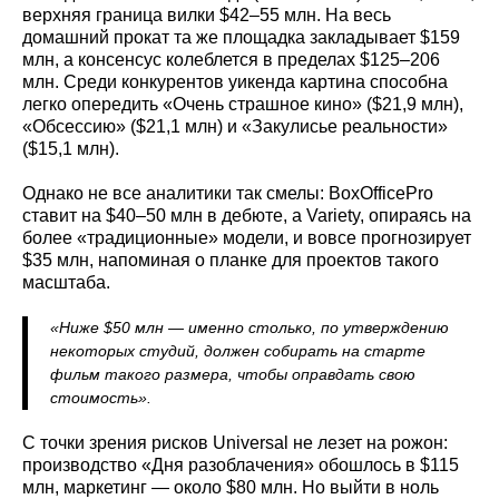
верхняя граница вилки $42–55 млн. На весь
домашний прокат та же площадка закладывает $159
млн, а консенсус колеблется в пределах $125–206
млн. Среди конкурентов уикенда картина способна
легко опередить «Очень страшное кино» ($21,9 млн),
«Обсессию» ($21,1 млн) и «Закулисье реальности»
($15,1 млн).
Однако не все аналитики так смелы: BoxOfficePro
ставит на $40–50 млн в дебюте, а Variety, опираясь на
более «традиционные» модели, и вовсе прогнозирует
$35 млн, напоминая о планке для проектов такого
масштаба.
«Ниже $50 млн — именно столько, по утверждению
некоторых студий, должен собирать на старте
фильм такого размера, чтобы оправдать свою
стоимость».
С точки зрения рисков Universal не лезет на рожон:
производство «Дня разоблачения» обошлось в $115
млн, маркетинг — около $80 млн. Но выйти в ноль