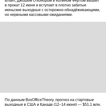
Блант, Джошем О'Конором и Колином Фёртом вышел
в прокат 12 июня и вступает в плотно забитые
июньские выходные с осторожно‑обнадёживающими,
но нервными кассовыми ожиданиями.
По данным BoxOfficeTheory, прогноз на стартовые
выходные в США и Канаде (12–14 июня) — $51,1 млн,