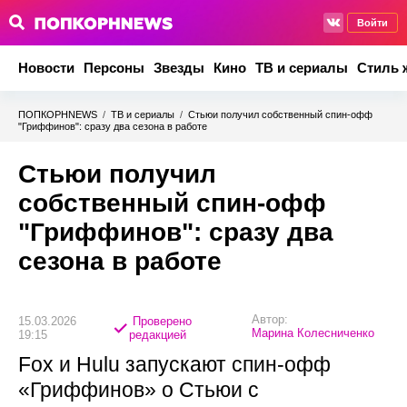
Войти
Новости
Персоны
Звезды
Кино
ТВ и сериалы
Стиль 
ПОПКОРНNEWS
/
ТВ и сериалы
/
Стьюи получил собственный спин-офф
"Гриффинов": сразу два сезона в работе
Стьюи получил
собственный спин-офф
"Гриффинов": сразу два
сезона в работе
Автор:
15.03.2026
Проверено
Марина Колесниченко
19:15
редакцией
Fox и Hulu запускают спин‑офф
«Гриффинов» о Стьюи с