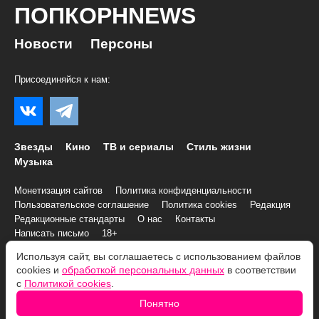
ПОПКОРНNEWS
Новости
Персоны
Присоединяйся к нам:
Звезды
Кино
ТВ и сериалы
Стиль жизни
Музыка
Монетизация сайтов
Политика конфиденциальности
Пользовательское соглашение
Политика cookies
Редакция
Редакционные стандарты
О нас
Контакты
Написать письмо
18+
Используя сайт, вы соглашаетесь с использованием файлов
cookies и
обработкой персональных данных
в соответствии
© 2007–2026 Все права и материалы принадлежат
с
Политикой cookies
.
«ПОПКОРНNEWS»
При копировании информации необходимо соблюдать
Условия
Понятно
использования
.