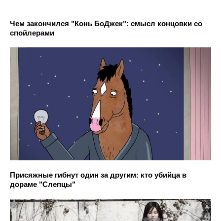
Чем закончился "Конь БоДжек": смысл концовки со
спойлерами
Присяжные гибнут один за другим: кто убийца в
дораме "Слепцы"