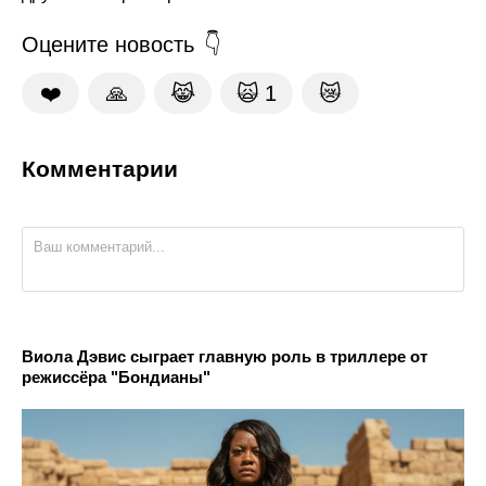
Оцените новость
❤️
🙏
😹
🙀
1
😿
Комментарии
Виола Дэвис сыграет главную роль в триллере от
режиссёра "Бондианы"