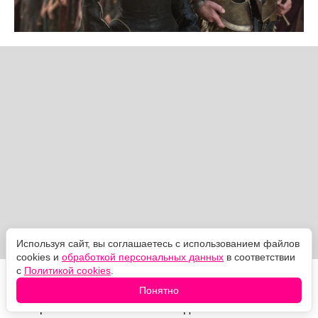
Используя сайт, вы соглашаетесь с использованием файлов
cookies и
обработкой персональных данных
в соответствии
с
Политикой cookies
.
Она возвращается в храм, отдаёт украденное лицо —
Понятно
и слепнет прямо на ступенях. Эпизод "Милосердие
матери" вышел 14 июня 2015 года.