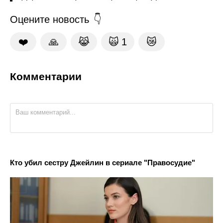
Оцените новость
❤️
🙏
😹
🙀
1
😿
Комментарии
Кто убил сестру Джейлин в сериале "Правосудие"