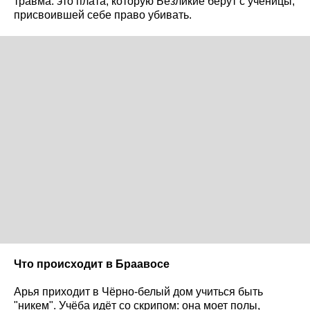
травма: это плата, которую Безликие берут с ученицы,
присвоившей себе право убивать.
Что происходит в Браавосе
Арья приходит в Чёрно-белый дом учиться быть
"никем". Учёба идёт со скрипом: она моет полы,