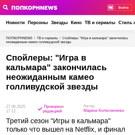
Войти
Новости
Персоны
Звезды
Кино
ТВ и сериалы
Стиль 
ПОПКОРНNEWS
/
ТВ и сериалы
/
Спойлеры: "Игра в кальмара" закончилась
неожиданным камео голливудской звезды
Спойлеры: "Игра в
кальмара" закончилась
неожиданным камео
голливудской звезды
Автор:
27.06.2025
Проверено
Марина Колесниченко
17:12
редакцией
Третий сезон "Игры в кальмара"
только что вышел на Netflix, и финал