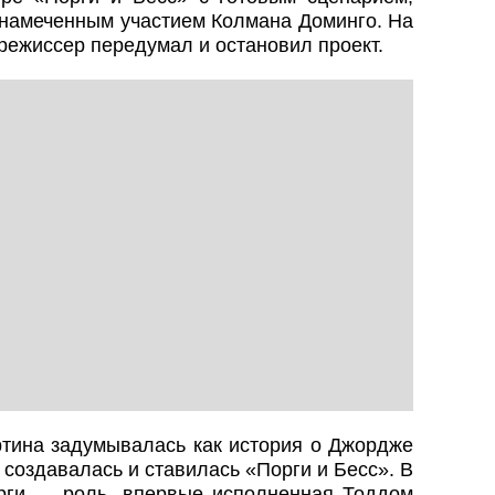
 намеченным участием Колмана Доминго. На
режиссер передумал и остановил проект.
ртина задумывалась как история о Джордже
к создавалась и ставилась «Порги и Бесс». В
рги — роль, впервые исполненная Тоддом