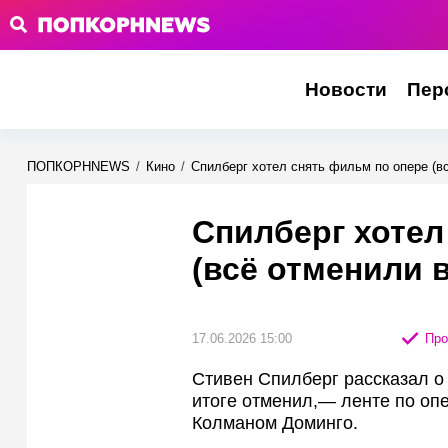
Новости
Пер
ПОПКОРНNEWS
/
Кино
/
Спилберг хотел снять фильм по опере (в
Спилберг хотел
(всё отменили 
17.06.2026 15:00
Про
Стивен Спилберг рассказал о
итоге отменил,— ленте по опе
Колманом Доминго.