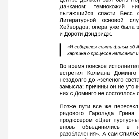
Данканом: темнокожий н
пытающийся спасти Бесс от
Литературной основой сл
Хейвордов; опера уже была э
и Дороти Дэндридж.
«Я собирался снять фильм об А
картина о процессе написания и
Во время поисков исполните
встретил Колмана Доминго
незадолго до «зеленого свет
замысла; причины он не уточн
них с Доминго не состоялось 
Позже пути все же пересекл
рядового Гарольда Грина 
продюсером «Цвет пурпурный
вновь объединились в на
разоблачения». А сам Спилбе