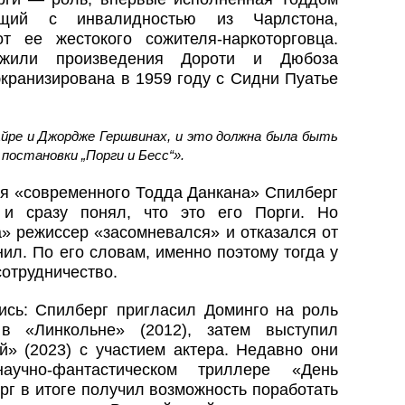
ищий с инвалидностью из Чарлстона,
 ее жестокого сожителя-наркоторговца.
ужили произведения Дороти и Дюбоза
кранизирована в 1959 году с Сидни Пуатье
йре и Джордже Гершвинах, и это должна была быть
 постановки „Порги и Бесс“».
ля «современного Тодда Данкана» Спилберг
 и сразу понял, что это его Порги. Но
а» режиссер «засомневался» и отказался от
ил. По его словам, именно поэтому тогда у
сотрудничество.
ись: Спилберг пригласил Доминго на роль
в «Линкольне» (2012), затем выступил
» (2023) с участием актера. Недавно они
учно-фантастическом триллере «День
рг в итоге получил возможность поработать