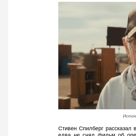
Источ
Стивен Спилберг рассказал в
едва не снял фильм об опе