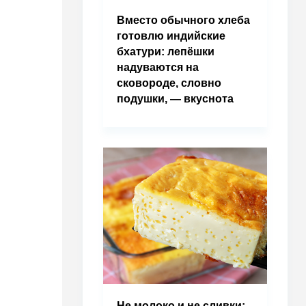
Вместо обычного хлеба
готовлю индийские
бхатури: лепёшки
надуваются на
сковороде, словно
подушки, — вкуснота
Не молоко и не сливки: