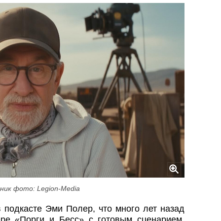
ник фото: Legion-Media
 подкасте Эми Полер, что много лет назад
ре «Порги и Бесс» с готовым сценарием,