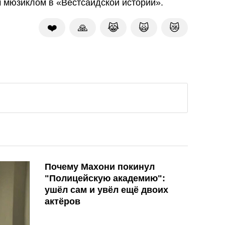
 мюзиклом в «Вестсайдской истории».
❤️
🙏
😹
🙀
😿
Почему Махони покинул
"Полицейскую академию":
ушёл сам и увёл ещё двоих
актёров