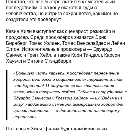
Понятно, что всё быстро скатится к смертельным
последствиям, а на кону окажется судьба
человечества, но интрига сохраняется, как именно
создатели это провернут.
Кевин Хили выступает как сценарист, режиссёр и
продюсер. Среди продюсеров значатся Эрик
Бирнберг, Томас Уолден, Томас Венселайдес и Лейни
Элтон. Исполнительные продюсеры — Эдуардо
Санчес и Грегг Хейл, а также Кори Тиндалл, Карсон
Хауэлл и Энтони Стэндберри.
«Большую часть карьеры я исследовал пересечение
хоррора, реализма и социального эксперимента, так
что Experiment 11 ощущается как квинтэссенция
всего, что я творчески люблю. Сейчас я сотрудничаю с
Эдуардо Санчесом и Греггом Хейлом — их “Ведьма из
Блэр” кардинально изменила иммерсивный хоррор для
целого поколения — и для меня это по‑настоящему
нереально».
По словам Хили, фильм будет «амбициозным,