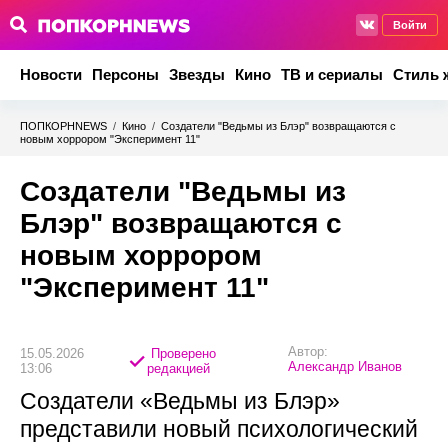
Войти
Новости
Персоны
Звезды
Кино
ТВ и сериалы
Стиль 
ПОПКОРНNEWS
/
Кино
/
Создатели "Ведьмы из Блэр" возвращаются с
новым хоррором "Эксперимент 11"
Создатели "Ведьмы из
Блэр" возвращаются с
новым хоррором
"Эксперимент 11"
Автор:
15.05.2026
Проверено
Александр Иванов
13:06
редакцией
Создатели «Ведьмы из Блэр»
представили новый психологический