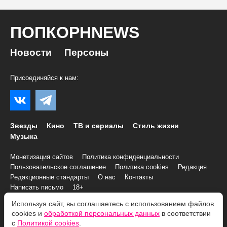
ПОПКОРНNEWS
Новости
Персоны
Присоединяйся к нам:
Звезды
Кино
ТВ и сериалы
Стиль жизни
Музыка
Монетизация сайтов
Политика конфиденциальности
Пользовательское соглашение
Политика cookies
Редакция
Редакционные стандарты
О нас
Контакты
Написать письмо
18+
Используя сайт, вы соглашаетесь с использованием файлов
cookies и
обработкой персональных данных
в соответствии
© 2007–2026 Все права и материалы принадлежат
с
Политикой cookies
.
«ПОПКОРНNEWS»