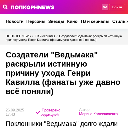
Войти
Новости
Персоны
Звезды
Кино
ТВ и сериалы
Стиль 
ПОПКОРНNEWS
/
ТВ и сериалы
/
Создатели "Ведьмака" раскрыли истинную
причину ухода Генри Кавилла (фанаты уже давно всё поняли)
Создатели "Ведьмака"
раскрыли истинную
причину ухода Генри
Кавилла (фанаты уже давно
всё поняли)
Автор:
26.09.2025
Проверено
Марина Колесниченко
17:43
редакцией
Поклонники "Ведьмака" долго ждали