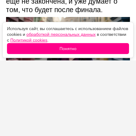
ещё не закончена, и уже думает о
том, что будет после финала.
Используя сайт, вы соглашаетесь с использованием файлов
cookies и
обработкой персональных данных
в соответствии
с
Политикой cookies
.
Понятно
Источник фото: Legion-Media
Дэвид Генри, сыгравший Джастина Руссо и
выступивший исполнительным продюсером сериала,
уверен: история семейства волшебников может не
закончиться на финале. По его словам, он уже
присматривается к тому, что можно снять после