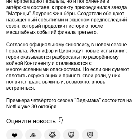
интерпретацию Геральта, но и пополнение в
актёрском составе: к проекту присоединился звезда
"Матрицы" Лоуренс Фишбёрн. Создатели обещают
насыщенный событиями и экшеном предпоследний
сезон, который продолжит историю после
масштабных событий финала третьего.
Согласно официальному синопсису, в новом сезоне
Геральта, Йеннифэр и Цири ждут новые испытания:
герои оказываются разбросаны по разорённому
войной Континенту и сталкиваются с
многочисленными опасностями. Но если они сумеют
сплотить окружающих и принять свои роли, у них
появится шанс выжить и, возможно, вновь
встретиться.
Премьера четвёртого сезона "Ведьмака" состоится на
Netflix уже 30 октября.
Оцените новость
❤️
🙏
😹
🙀
😿