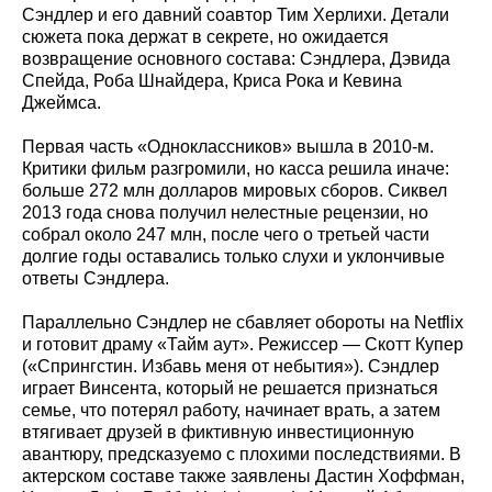
Сэндлер и его давний соавтор Тим Херлихи. Детали
сюжета пока держат в секрете, но ожидается
возвращение основного состава: Сэндлера, Дэвида
Спейда, Роба Шнайдера, Криса Рока и Кевина
Джеймса.
Первая часть «Одноклассников» вышла в 2010‑м.
Критики фильм разгромили, но касса решила иначе:
больше 272 млн долларов мировых сборов. Сиквел
2013 года снова получил нелестные рецензии, но
собрал около 247 млн, после чего о третьей части
долгие годы оставались только слухи и уклончивые
ответы Сэндлера.
Параллельно Сэндлер не сбавляет обороты на Netflix
и готовит драму «Тайм аут». Режиссер — Скотт Купер
(«Спрингстин. Избавь меня от небытия»). Сэндлер
играет Винсента, который не решается признаться
семье, что потерял работу, начинает врать, а затем
втягивает друзей в фиктивную инвестиционную
авантюру, предсказуемо с плохими последствиями. В
актерском составе также заявлены Дастин Хоффман,