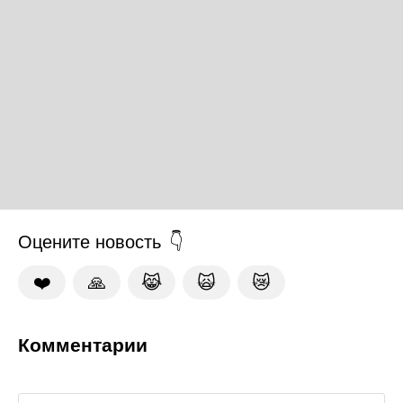
Оцените новость
❤️
🙏
😹
🙀
😿
Комментарии