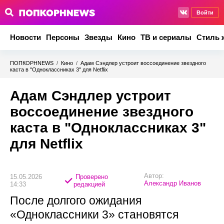
Войти
Новости
Персоны
Звезды
Кино
ТВ и сериалы
Стиль 
ПОПКОРНNEWS
/
Кино
/
Адам Сэндлер устроит воссоединение звездного
каста в "Одноклассниках 3" для Netflix
Адам Сэндлер устроит
воссоединение звездного
каста в "Одноклассниках 3"
для Netflix
Автор:
15.05.2026
Проверено
Александр Иванов
14:33
редакцией
После долгого ожидания
«Одноклассники 3» становятся