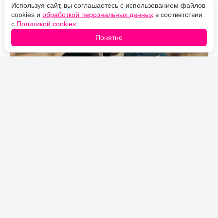
Используя сайт, вы соглашаетесь с использованием файлов
cookies и
обработкой персональных данных
в соответствии
с
Политикой cookies
.
Понятно
Источник фото: Legion-Media
Проект под названием «Deadlocked» — история с
захватом заложников прямо в зале суда. Фокс сыграет
бывшего морпеха, который переживает личную
трагедию и приходит в суд всего лишь как присяжный.
Он наверняка рассчитывал на несколько тоскливых
часов с плохим кофе, но всё оборачивается
кошмаром: во время громкого процесса в зал
врывается дочь подсудимого, берёт ситуацию под
контроль и устраивает смертельно опасный захват
заложников. Герою Фокса поневоле приходится
вспомнить свои боевые навыки.