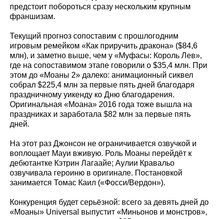
предстоит побороться сразу нескольким крупным
франшизам.
Текущий прогноз сопоставим с прошлогодним
игровым ремейком «Как приручить дракона» ($84,6
млн), и заметно выше, чем у «Муфасы: Король Лев»,
где на сопоставимом этапе говорили о $35,4 млн. При
этом до «Моаны 2» далеко: анимационный сиквел
собрал $225,4 млн за первые пять дней благодаря
праздничному уикенду ко Дню благодарения.
Оригинальная «Моана» 2016 года тоже вышла на
праздниках и заработала $82 млн за первые пять
дней.
На этот раз Джонсон не ограничивается озвучкой и
воплощает Мауи вживую. Роль Моаны перейдёт к
дебютантке Кэтрин Лагаайе; Аулии Кравальо
озвучивала героиню в оригинале. Постановкой
занимается Томас Каил («Фосси/Вердон»).
Конкуренция будет серьёзной: всего за девять дней до
«Моаны» Universal выпустит «Миньонов и монстров»,