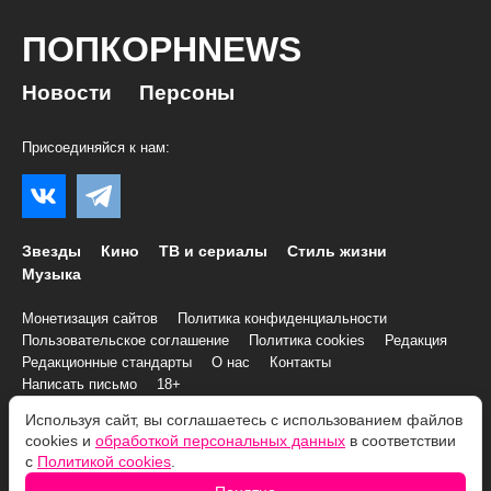
ПОПКОРНNEWS
Новости
Персоны
Присоединяйся к нам:
Звезды
Кино
ТВ и сериалы
Стиль жизни
Музыка
Монетизация сайтов
Политика конфиденциальности
Пользовательское соглашение
Политика cookies
Редакция
Редакционные стандарты
О нас
Контакты
Написать письмо
18+
Используя сайт, вы соглашаетесь с использованием файлов
cookies и
обработкой персональных данных
в соответствии
© 2007–2026 Все права и материалы принадлежат
с
Политикой cookies
.
«ПОПКОРНNEWS»
При копировании информации необходимо соблюдать
Условия