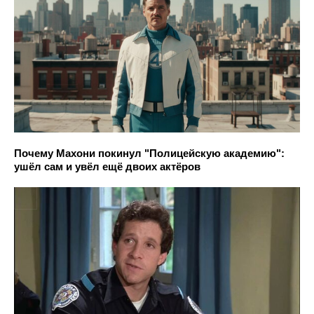
Почему Махони покинул "Полицейскую академию":
ушёл сам и увёл ещё двоих актёров