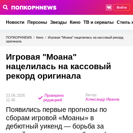
Войти
Новости
Персоны
Звезды
Кино
ТВ и сериалы
Стиль 
ПОПКОРНNEWS
/
Кино
/
Игровая "Моана" нацелилась на кассовый рекорд
оригинала
Игровая "Моана"
нацелилась на кассовый
рекорд оригинала
Автор:
23.06.2026
Проверено
Александр Иванов
11:46
редакцией
Появились первые прогнозы по
сборам игровой «Моаны» в
дебютный уикенд — борьба за