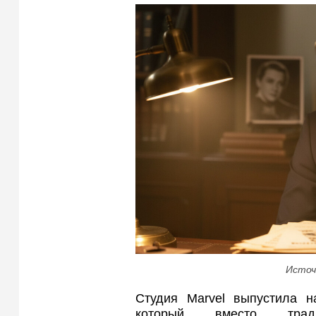
Источ
Студия Marvel выпустила н
который вместо тради