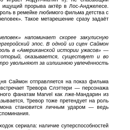
о ищущий прорыва актёр в Лос-Анджелесе.
 роль в ремейке любимого фильма детства с
еловек». Такое метарешение сразу задаёт
еловек» напоминает скорее закулисную
ергеройский эпос. В одной из сцен Саймон
роль в «Американской истории ужасов» —
оторый, оказывается, существует и во
стро увольняют за излишнюю увлечённость
дня Саймон отправляется на показ фильма
встречает Тревора Слэттери — персонажа
тного фанатам Marvel как лже-Мандарин из
зывается, Тревор тоже претендует на роль
ймона становится личным ударом — ведь
споминания.
ходок сериала: наличие суперспособностей