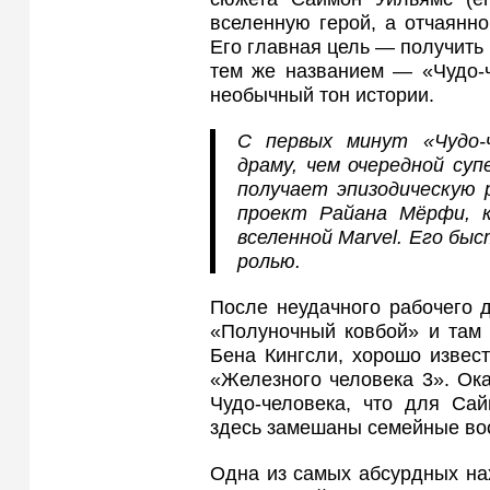
вселенную герой, а отчаянн
Его главная цель — получить
тем же названием — «Чудо-ч
необычный тон истории.
С первых минут «Чудо-ч
драму, чем очередной суп
получает эпизодическую 
проект Райана Мёрфи, к
вселенной Marvel. Его бы
ролью.
После неудачного рабочего 
«Полуночный ковбой» и там 
Бена Кингсли, хорошо извес
«Железного человека 3». Ока
Чудо-человека, что для Са
здесь замешаны семейные во
Одна из самых абсурдных на