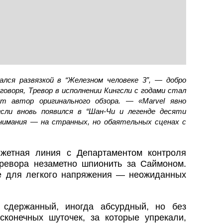
лся развязкой в “Железном человеке 3”, — добро
говоря, Тревор в исполнении Кингсли с годами стал
т автор оригинального обзора. — «Marvel явно
гсли вновь появился в “Шан-Чи и легенде десяти
внимания — на странных, но обаятельных сценах с
жетная линия с Департаментом контроля
ревора незаметно шпионить за Саймоном.
е для легкого напряжения — неожиданных
 сдержанный, иногда абсурдный, но без
конечных шуточек, за которые упрекали,