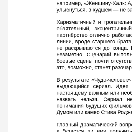
например, «Женщину-Халк: Ад
улыбнуться, в худшем — не за
Харизматичный и трогательн
обаятельный, эксцентричн
партнёрство отлично работа
линии, вроде старшего брат
не раскрываются до конца. 
незаметно. Сценарий выполн
боевые сцены почти отсутст
это, возможно, станет разоча
В результате «Чудо-человек
выдающийся сериал. Идея с
настоящему важным или необ
назвать нельзя. Сериал н
понимания будущих фильмов 
Думом или камео Стива Родж
Главный драматический вопро
а “удастся ли ему получить