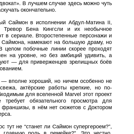
вокат». В лучшем случае здесь можно чуть
скучать окончательно.
ый Саймон в исполнении Абдул-Матина II,
ый Тревор Бена Кингсли и их необычное
ют в сериале. Второстепенные персонажи и
а Саймона, намекают на большую драму, но
В целом побочные линии скорее проходят
ен на уровне, но без амбиций удивить, а
вуют — для приверженцев зрелищных боёв
рованием.
» — вполне хороший, но ничем особенно не
вежа, актёрские работы крепкие, но по-
ходимым для вселенной Marvel этот проект
е требует обязательного просмотра для
франшизы, в нём нет сюжетов с Доктором
ерса.
с тут не “станет ли Саймон супергероем?”,
 главную роль в ремейке?”. Это честно,