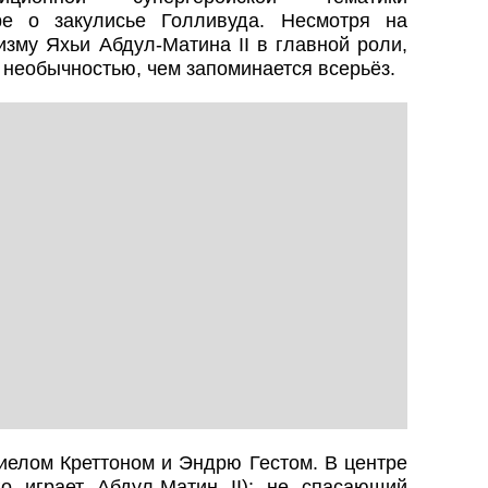
ре о закулисье Голливуда. Несмотря на
зму Яхьи Абдул-Матина II в главной роли,
 необычностью, чем запоминается всерьёз.
иелом Креттоном и Эндрю Гестом. В центре
о играет Абдул-Матин II): не спасающий