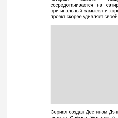
сосредотачивается на сати
оригинальный замысел и хари
проект скорее удивляет своей
Сериал создан Дестином Дэн
сюжета Саймон Уильямс (ег