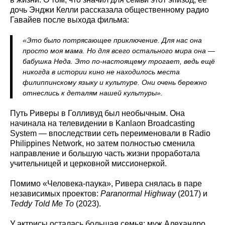
дочь Энджи Келли рассказала общественному радио
Гавайев после выхода фильма:
«Это было потрясающее приключение. Для нас она
просто моя мама. Но для всего остального мира она —
бабушка Неда. Это по-настоящему трогает, ведь ещё
никогда в истории кино не находилось места
филиппинскому языку и культуре. Они очень бережно
отнеслись к деталям нашей культуры».
Путь Риверы в Голливуд был необычным. Она
начинала на телевидении в Kanlaon Broadcasting
System — впоследствии сеть переименовали в Radio
Philippines Network, но затем полностью сменила
направление и большую часть жизни проработала
учительницей и церковной миссионеркой.
Помимо «Человека-паука», Ривера снялась в паре
независимых проектов:
Paranormal Highway
(2017) и
Teddy Told Me To
(2023).
У актрисы осталась большая семья: муж Алехандро,