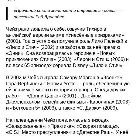
«Причиной стали менингит и инфекция в крови», —
рассказал Рой Эрнандес.
Чейз рано заявила о себе, озвучив Тихиро в
английской версии аниме «Унесённые призраками»
(2001). Год спустя она получила роль Лило Пелекай в
«Лило и Стич» (2002) и заработала за неё премию
«Энни». Она возвращалась к героине в «Новых
приключениях Стича» (2003), «Лерой и Стич» (2006) и
во всех 65 эпизодах сериала Disney «Лило и Стич».
В 2002-м Чейз сыграла Самару Морган в «Звонке»
Гора Вербински с Наоми Уоттс — роль, обеспечившую
ей значимое место в истории хоррора. Среди других
работ — «Донни Дарко» (2001) с Джейком
Джилленхолом, семейные фильмы «Каролина» (2003)
и «Бетховен 5» (2003), а также «С. Дарко» (2009).
На телевидении Чейз появлялась в эпизодах
«Зачарованные», «Практика», «Скорая помощь»,
«C.S.I. Место преступления» и «Детектив Раш». У неё