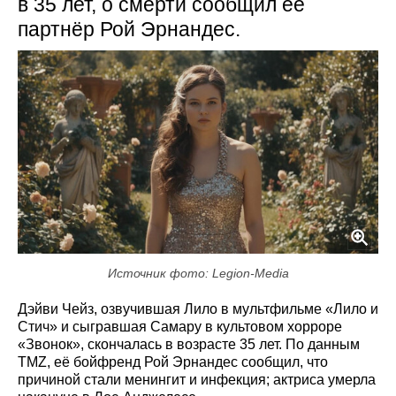
в 35 лет, о смерти сообщил её
партнёр Рой Эрнандес.
Источник фото: Legion-Media
Дэйви Чейз, озвучившая Лило в мультфильме «Лило и
Стич» и сыгравшая Самару в культовом хорроре
«Звонок», скончалась в возрасте 35 лет. По данным
TMZ, её бойфренд Рой Эрнандес сообщил, что
причиной стали менингит и инфекция; актриса умерла