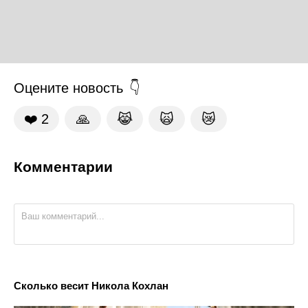
Оцените новость
❤️
2
🙏
😹
🙀
😿
Комментарии
Сколько весит Никола Кохлан