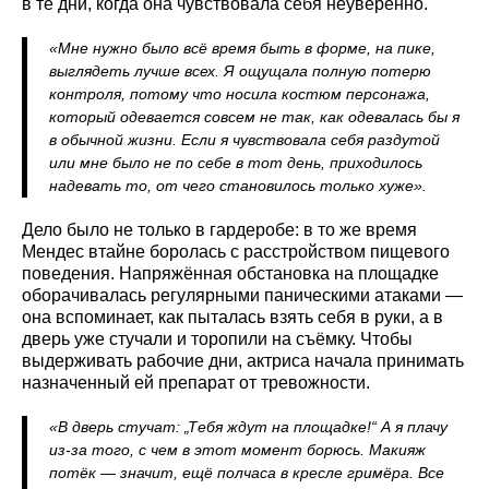
в те дни, когда она чувствовала себя неуверенно.
«Мне нужно было всё время быть в форме, на пике,
выглядеть лучше всех. Я ощущала полную потерю
контроля, потому что носила костюм персонажа,
который одевается совсем не так, как одевалась бы я
в обычной жизни. Если я чувствовала себя раздутой
или мне было не по себе в тот день, приходилось
надевать то, от чего становилось только хуже».
Дело было не только в гардеробе: в то же время
Мендес втайне боролась с расстройством пищевого
поведения. Напряжённая обстановка на площадке
оборачивалась регулярными паническими атаками —
она вспоминает, как пыталась взять себя в руки, а в
дверь уже стучали и торопили на съёмку. Чтобы
выдерживать рабочие дни, актриса начала принимать
назначенный ей препарат от тревожности.
«В дверь стучат: „Тебя ждут на площадке!“ А я плачу
из-за того, с чем в этот момент борюсь. Макияж
потёк — значит, ещё полчаса в кресле гримёра. Все