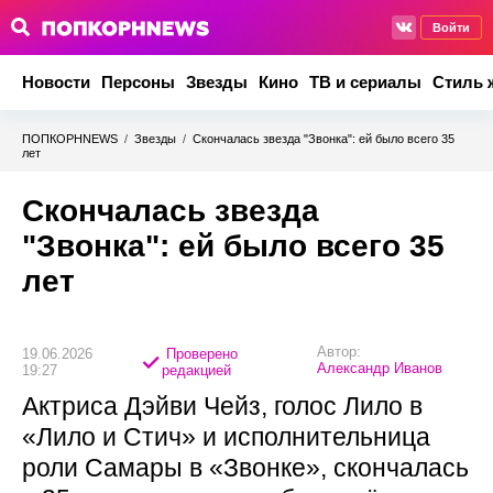
Войти
Новости
Персоны
Звезды
Кино
ТВ и сериалы
Стиль 
ПОПКОРНNEWS
/
Звезды
/
Скончалась звезда "Звонка": ей было всего 35
лет
Скончалась звезда
"Звонка": ей было всего 35
лет
Автор:
19.06.2026
Проверено
Александр Иванов
19:27
редакцией
Актриса Дэйви Чейз, голос Лило в
«Лило и Стич» и исполнительница
роли Самары в «Звонке», скончалась