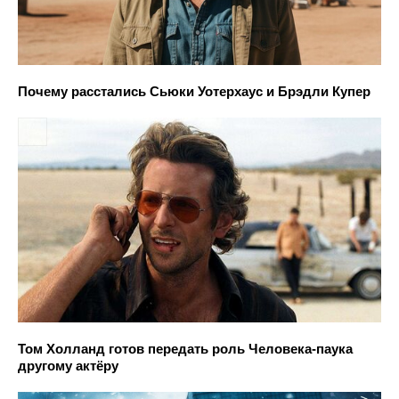
Почему расстались Сьюки Уотерхаус и Брэдли Купер
Том Холланд готов передать роль Человека-паука
другому актёру