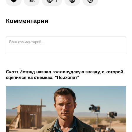
❤️
🙏
😹
1
🙀
😿
Комментарии
Скотт Иствуд назвал голливудскую звезду, с которой
сцепился на съемках: "Психопат"