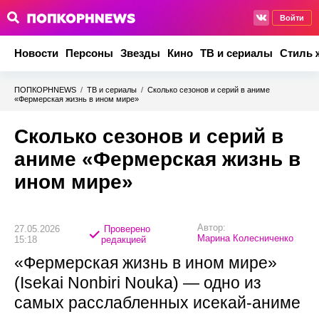
Войти
Новости
Персоны
Звезды
Кино
ТВ и сериалы
Стиль 
ПОПКОРНNEWS
/
ТВ и сериалы
/
Сколько сезонов и серий в аниме
«Фермерская жизнь в ином мире»
Сколько сезонов и серий в
аниме «Фермерская жизнь в
ином мире»
Автор:
27.05.2026
Проверено
Марина Колесниченко
15:18
редакцией
«Фермерская жизнь в ином мире»
(Isekai Nonbiri Nouka) — одно из
самых расслабленных исекай-аниме