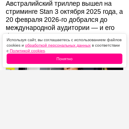
Австралийский триллер вышел на
стриминге Stan 3 октября 2025 года, а
20 февраля 2026-го добрался до
международной аудитории — и его
финал устроен так, что половину
Используя сайт, вы соглашаетесь с использованием файлов
смысла легко пропустить.
cookies и
обработкой персональных данных
в соответствии
с
Политикой cookies
.
Понятно
Источник фото: Legion-Media