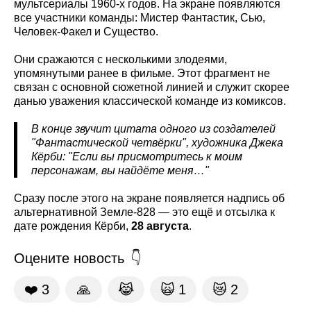
мультсериалы 1960-х годов. На экране появляются
все участники команды: Мистер Фантастик, Сью,
Человек-Факел и Существо.
Они сражаются с несколькими злодеями,
упомянутыми ранее в фильме. Этот фрагмент не
связан с основной сюжетной линией и служит скорее
данью уважения классической команде из комиксов.
В конце звучит цитата одного из создателей
"Фантастической четвёрки", художника Джека
Кёрби: "Если вы присмотритесь к моим
персонажам, вы найдёте меня…"
Сразу после этого на экране появляется надпись об
альтернативной Земле‑828 — это ещё и отсылка к
дате рождения Кёрби,
28 августа
.
Оцените новость
❤️
3
🙏
😹
🙀
1
😿
2