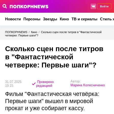
Войти
Новости
Персоны
Звезды
Кино
ТВ и сериалы
Стиль 
ПОПКОРНNEWS
/
Кино
/
Сколько сцен после титров в "Фантастической
четверке: Первые шаги"?
Сколько сцен после титров
в "Фантастической
четверке: Первые шаги"?
Автор:
31.07.2025
Проверено
Марина Колесниченко
19:15
редакцией
Фильм "Фантастическая четвёрка:
Первые шаги" вышел в мировой
прокат и уже собирает кассу.