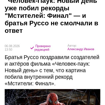
"Человек-Паук: Новый день"
уже побил рекорды
"Мстителей: Финал" — и
братья Руссо не смолчали в
ответ
Автор:
06.08.2026
Проверено
Александр Иванов
13:50
редакцией
Братья Руссо поздравили создателей
и актёров фильма «Человек-паук:
Новый день» с тем, что картина
побила внутренний рекорд
«Мстители: Финал».