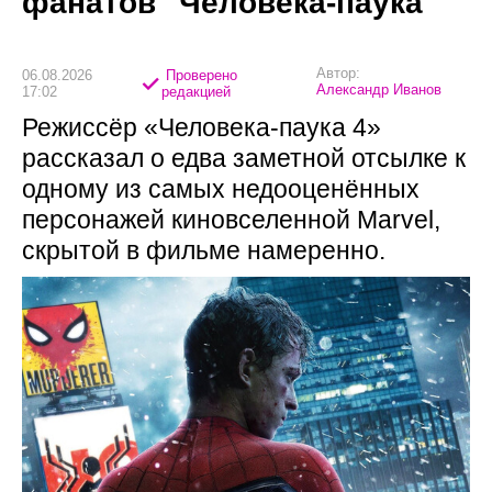
фанатов "Человека-паука"
Автор:
06.08.2026
Проверено
Александр Иванов
17:02
редакцией
Режиссёр «Человека-паука 4»
рассказал о едва заметной отсылке к
одному из самых недооценённых
персонажей киновселенной Marvel,
скрытой в фильме намеренно.