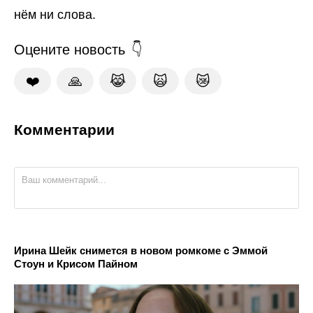
нём ни слова.
Оцените новость
❤️
🙏
😹
🙀
😿
Комментарии
Ирина Шейк снимется в новом ромкоме с Эммой
Стоун и Крисом Пайном