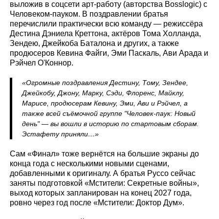
выложив в соцсети арт-работу (авторства Bosslogic) с
Человеком-пауком. В поздравлении братья
перечислили практически всю команду — режиссёра
Дестина Дэниела Креттона, актёров Тома Холланда,
Зендею, Джейкоба Баталона и других, а также
продюсеров Кевина Файги, Эми Паскаль, Ави Арада и
Рэйчел О'Коннор.
«Огромные поздравления Дестину, Тому, Зендее,
Джейкобу, Джону, Марку, Сэди, Флоренс, Майклу,
Марисе, продюсерам Кевину, Эми, Ави и Рэйчел, а
также всей съёмочной группе "Человек-паук: Новый
день" — вы вошли в историю по стартовым сборам.
Эстафету приняли…»
Сам «Финал» тоже вернётся на большие экраны до
конца года с несколькими новыми сценами,
добавленными к оригиналу. А братья Руссо сейчас
заняты подготовкой «Мстители: Секретные войны»,
выход которых запланирован на конец 2027 года,
ровно через год после «Мстители: Доктор Дум».