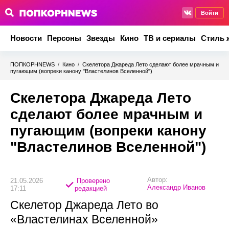
Войти
Новости
Персоны
Звезды
Кино
ТВ и сериалы
Стиль 
ПОПКОРНNEWS
/
Кино
/
Скелетора Джареда Лето сделают более мрачным и
пугающим (вопреки канону "Властелинов Вселенной")
Скелетора Джареда Лето
сделают более мрачным и
пугающим (вопреки канону
"Властелинов Вселенной")
Автор:
21.05.2026
Проверено
Александр Иванов
17:11
редакцией
Скелетор Джареда Лето во
«Властелинах Вселенной»