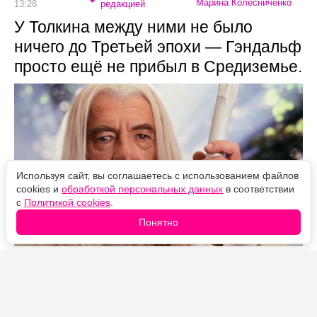
Марина Колесниченко
13:28
редакцией
У Толкина между ними не было
ничего до Третьей эпохи — Гэндальф
просто ещё не прибыл в Средиземье.
Используя сайт, вы соглашаетесь с использованием файлов
cookies и
обработкой персональных данных
в соответствии
с
Политикой cookies
.
Понятно
Источник фото: Legion-Media
В "Кольцах власти" он появляется примерно на две
тысячи лет раньше срока. При этом за два сезона