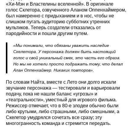
«Хи-Мэн и Властелины вселенной». В оригинале
голос Склетора, озвученного Аланом Оппенхаймером,
был намеренно с придыханием и в нос, чтобы не
слишком пугать аудиторию субботних утренних
мультиков. Теперь создатели отказались от
пародийности и пошли другим путем.
«Мы понимали, что обязаны уважить наследие
Скелетора. У персонажа должен быть настоящий
голос и свой уникальный смех, это часть его образа.
Но мы не хотели просто подражать тому, что делал
Алан Оппенхаймер. Никаких повторов».
По словам Найта, вместе с Лето они долго искали
звучание персонажа — тестировали и варьировали
подачу, пока не нашли баланс «угрозы» и
«театральности», уместный для игрового фильма.
Режиссер отмечает, что в 80-е злодеи обычно были
либо крутыми, либо страшными, либо смешными, а
Скелетор умудрялся сочетать все сразу; эту
многогранность команда и стремится передать.