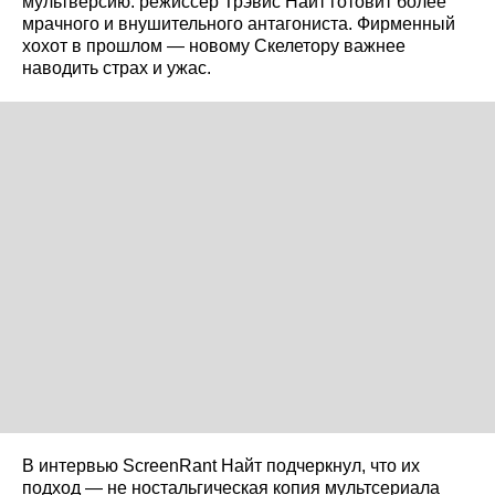
мультверсию: режиссер Трэвис Найт готовит более
мрачного и внушительного антагониста. Фирменный
хохот в прошлом — новому Скелетору важнее
наводить страх и ужас.
В интервью ScreenRant Найт подчеркнул, что их
подход — не ностальгическая копия мультсериала