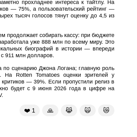
заметно прохладнее интереса к тайтлу. На
иков — 75%, а пользовательский рейтинг —
ырех тысяч голосов тянут оценку до 4,5 из
м продолжает собирать кассу: при бюджете
заработала уже 888 млн по всему миру. Это
ыкальных биографий в истории — впереди
 с 911 млн долларов.
а по сценарию Джона Логана; главную роль
 На Rotten Tomatoes оценки зрителей у
 критиков — 39%. Если пропустили релиз в
ожно будет с 9 июня 2026 года в цифре на
V.
❤️
1
🙏
😹
🙀
😿