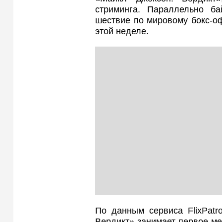
стриминга. Параллельно ба
шествие по мировому бокс‑о
этой неделе.
По данным сервиса FlixPatr
Вердикт» занимает первое м