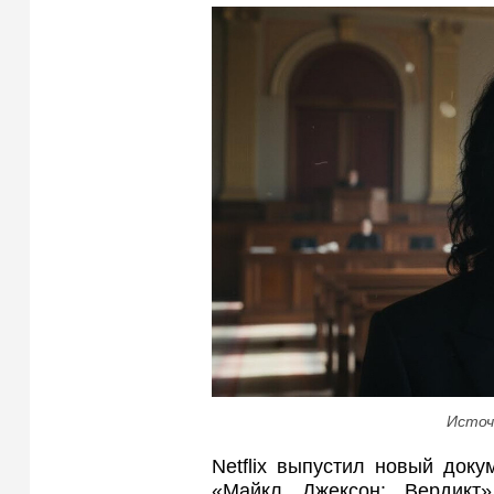
Источ
Netflix выпустил новый док
«Майкл Джексон: Вердикт