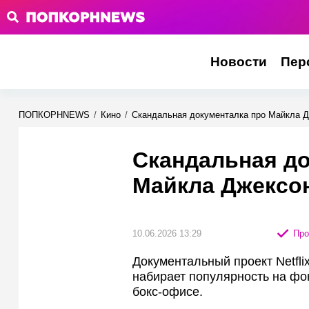
Новости
Пер
ПОПКОРНNEWS
/
Кино
/
Скандальная документалка про Майкла Дж
Скандальная до
Майкла Джексона
10.06.2026 13:29
Про
Документальный проект Netfl
набирает популярность на фо
бокс-офисе.