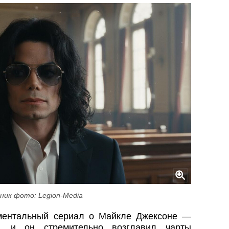
ник фото: Legion-Media
ументальный сериал о Майкле Джексоне —
», и он стремительно возглавил чарты