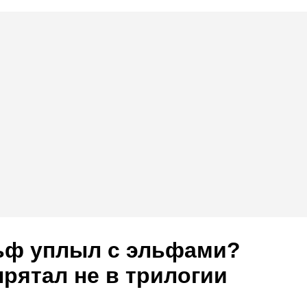
ьф уплыл с эльфами?
прятал не в трилогии