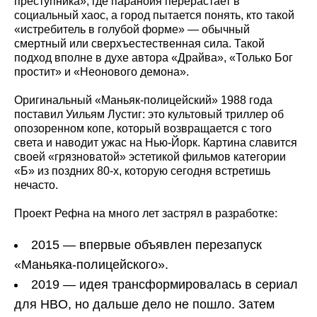
преступника», где паранойя перерастает в
социальный хаос, а город пытается понять, кто такой
«истребитель в голубой форме» — обычный
смертный или сверхъестественная сила. Такой
подход вполне в духе автора «Драйва», «Только Бог
простит» и «Неонового демона».
Оригинальный «Маньяк-полицейский» 1988 года
поставил Уильям Лустиг: это культовый триллер об
опозоренном копе, который возвращается с того
света и наводит ужас на Нью-Йорк. Картина славится
своей «грязноватой» эстетикой фильмов категории
«Б» из поздних 80-х, которую сегодня встретишь
нечасто.
Проект Рефна на много лет застрял в разработке:
2015 — впервые объявлен перезапуск
«Маньяка-полицейского».
2019 — идея трансформировалась в сериал
для HBO, но дальше дело не пошло. Затем