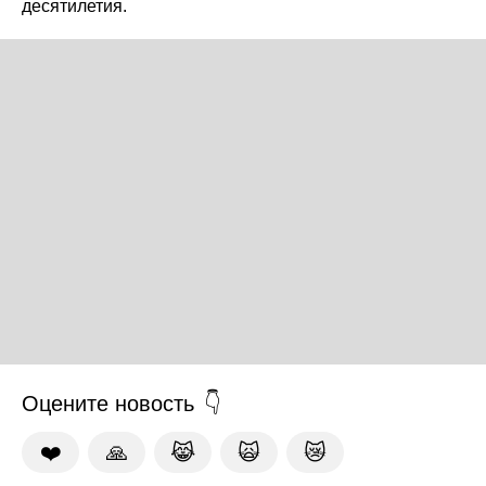
десятилетия.
Оцените новость
❤️
🙏
😹
🙀
😿