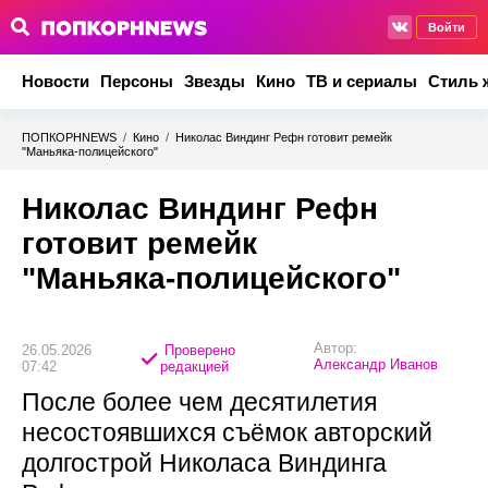
Войти
Новости
Персоны
Звезды
Кино
ТВ и сериалы
Стиль 
ПОПКОРНNEWS
/
Кино
/
Николас Виндинг Рефн готовит ремейк
"Маньяка‑полицейского"
Николас Виндинг Рефн
готовит ремейк
"Маньяка‑полицейского"
Автор:
26.05.2026
Проверено
Александр Иванов
07:42
редакцией
После более чем десятилетия
несостоявшихся съёмок авторский
долгострой Николаса Виндинга