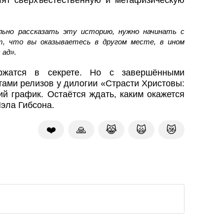
лят сверхъестественную и метафизическую
ьно рассказать эту историю, нужно начинать с
т, что вы оказываетесь в другом месте, в ином
 ад».
ржатся в секрете. Но с завершёнными
ами релизов у дилогии «Страсти Христовы:
й график. Остаётся ждать, каким окажется
Мэла Гибсона.
❤️
🙏
😹
🙀
😿