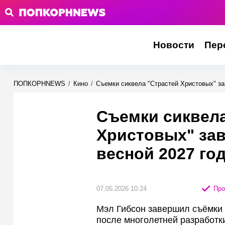
Новости
Пер
ПОПКОРНNEWS
/
Кино
/
Съемки сиквела "Страстей Христовых" за
Съемки сиквела
Христовых" за
весной 2027 го
07.05.2026 10:24
Про
Мэл Гибсон завершил съёмки
после многолетней разработк