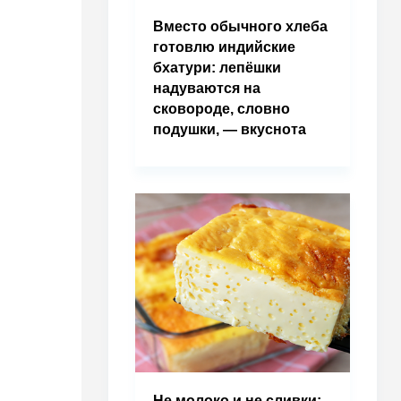
Вместо обычного хлеба
готовлю индийские
бхатури: лепёшки
надуваются на
сковороде, словно
подушки, — вкуснота
Не молоко и не сливки: