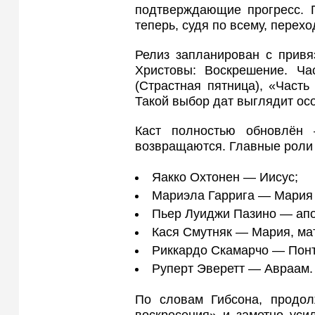
подтверждающие прогресс. П
теперь, судя по всему, перех
Релиз запланирован с привя
Христовы: Воскрешение. Ча
(Страстная пятница), «Часть
Такой выбор дат выглядит ос
Каст полностью обновлён
возвращаются. Главные роли 
Яакко Охтонен — Иисус;
Мариэла Гаррига — Мария
Пьер Луиджи Пазино — апо
Кася Смутняк — Мария, ма
Риккардо Скамарчо — Понт
Руперт Эверетт — Авраам.
По словам Гибсона, продол