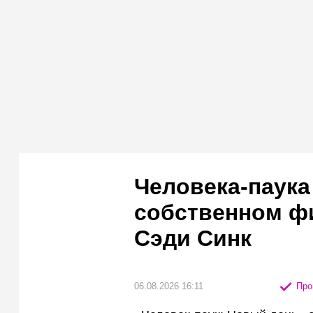
Человека-паука
собственном ф
Сэди Синк
06.08.2026 16:11
Про