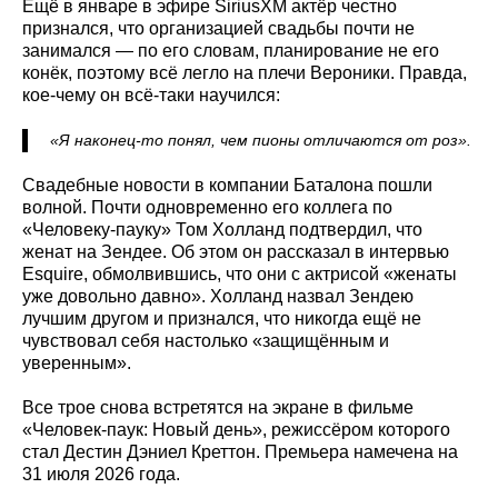
Ещё в январе в эфире SiriusXM актёр честно
признался, что организацией свадьбы почти не
занимался — по его словам, планирование не его
конёк, поэтому всё легло на плечи Вероники. Правда,
кое-чему он всё-таки научился:
«Я наконец-то понял, чем пионы отличаются от роз».
Свадебные новости в компании Баталона пошли
волной. Почти одновременно его коллега по
«Человеку-пауку» Том Холланд подтвердил, что
женат на Зендее. Об этом он рассказал в интервью
Esquire, обмолвившись, что они с актрисой «женаты
уже довольно давно». Холланд назвал Зендею
лучшим другом и признался, что никогда ещё не
чувствовал себя настолько «защищённым и
уверенным».
Все трое снова встретятся на экране в фильме
«Человек-паук: Новый день», режиссёром которого
стал Дестин Дэниел Креттон. Премьера намечена на
31 июля 2026 года.