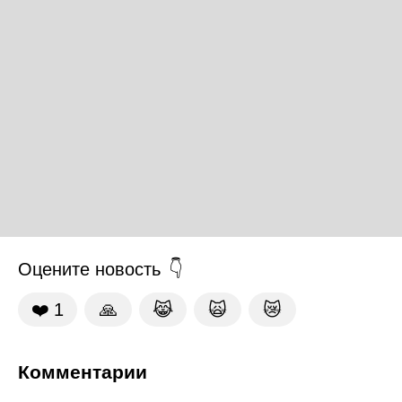
Оцените новость
❤️
1
🙏
😹
🙀
😿
Комментарии