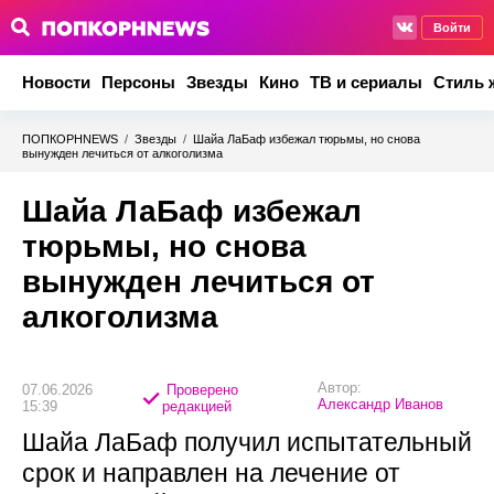
Войти
Новости
Персоны
Звезды
Кино
ТВ и сериалы
Стиль 
ПОПКОРНNEWS
/
Звезды
/
Шайа ЛаБаф избежал тюрьмы, но снова
вынужден лечиться от алкоголизма
Шайа ЛаБаф избежал
тюрьмы, но снова
вынужден лечиться от
алкоголизма
Автор:
07.06.2026
Проверено
Александр Иванов
15:39
редакцией
Шайа ЛаБаф получил испытательный
срок и направлен на лечение от