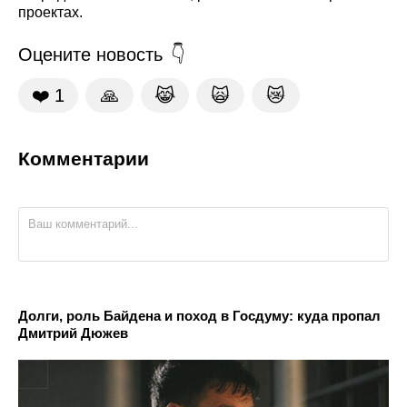
проектах.
Оцените новость
❤️
1
🙏
😹
🙀
😿
Комментарии
Долги, роль Байдена и поход в Госдуму: куда пропал
Дмитрий Дюжев