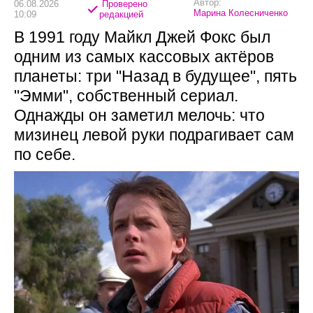
Автор:
06.08.2026
Проверено
Марина Колесниченко
10:09
редакцией
В 1991 году Майкл Джей Фокс был
одним из самых кассовых актёров
планеты: три "Назад в будущее", пять
"Эмми", собственный сериал.
Однажды он заметил мелочь: что
мизинец левой руки подрагивает сам
по себе.