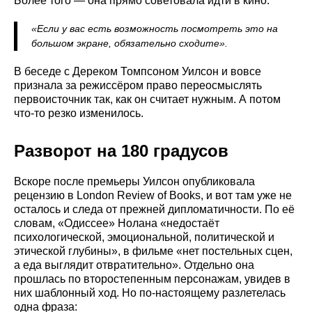
Более того — она прямо советовала идти в кино:
«Если у вас есть возможность посмотреть это на
большом экране, обязательно сходите».
В беседе с Дереком Томпсоном Уилсон и вовсе
признала за режиссёром право переосмыслять
первоисточник так, как он считает нужным. А потом
что-то резко изменилось.
Разворот на 180 градусов
Вскоре после премьеры Уилсон опубликовала
рецензию в London Review of Books, и вот там уже не
осталось и следа от прежней дипломатичности. По её
словам, «Одиссее» Нолана «недостаёт
психологической, эмоциональной, политической и
этической глубины», в фильме «нет постельных сцен,
а еда выглядит отвратительно». Отдельно она
прошлась по второстепенным персонажам, увидев в
них шаблонный ход. Но по-настоящему разлетелась
одна фраза: