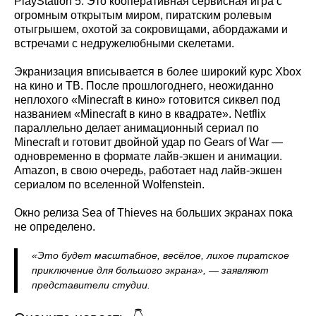
PlayStation 5. Это кооперативная сервисная игра с
огромным открытым миром, пиратским ролевым
отыгрышем, охотой за сокровищами, абордажами и
встречами с недружелюбными скелетами.
Экранизация вписывается в более широкий курс Xbox
на кино и ТВ. После прошлогоднего, неожиданно
неплохого «Minecraft в кино» готовится сиквел под
названием «Minecraft в кино в квадрате». Netflix
параллельно делает анимационный сериал по
Minecraft и готовит двойной удар по Gears of War —
одновременно в формате лайв-экшен и анимации.
Amazon, в свою очередь, работает над лайв-экшен
сериалом по вселенной Wolfenstein.
Окно релиза Sea of Thieves на больших экранах пока
не определено.
«Это будет масштабное, весёлое, лихое пиратское
приключение для большого экрана», — заявляют
представители студии.