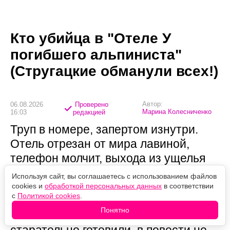
Кто убийца в "Отеле У
погибшего альпиниста"
(Стругацкие обманули всех!)
Автор:
06.08.2026
Проверено
Марина Колесниченко
16:03
редакцией
Труп в номере, запертом изнутри.
Отель отрезан от мира лавиной,
телефон молчит, выхода из ущелья
нет — значит, убийца среди
Используя сайт, вы соглашаетесь с использованием файлов
постояльцев. Идеальная
cookies и
обработкой персональных данных
в соответствии
с
Политикой cookies
.
классическая загадка. Только
Понятно
разгадка, к которой вас так
старательно готовили, в повести не