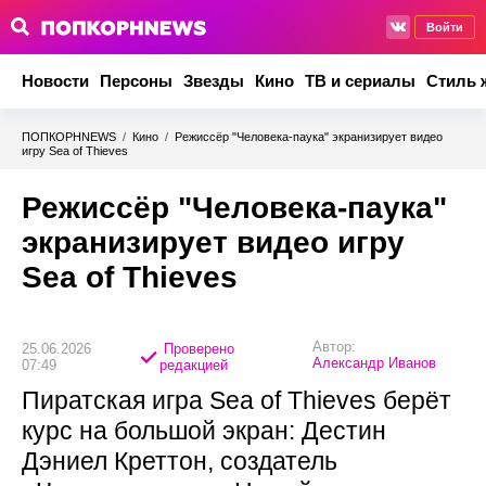
Войти
Новости
Персоны
Звезды
Кино
ТВ и сериалы
Стиль 
ПОПКОРНNEWS
/
Кино
/
Режиссёр "Человека-паука" экранизирует видео
игру Sea of Thieves
Режиссёр "Человека-паука"
экранизирует видео игру
Sea of Thieves
Автор:
25.06.2026
Проверено
Александр Иванов
07:49
редакцией
Пиратская игра Sea of Thieves берёт
курс на большой экран: Дестин
Дэниел Креттон, создатель