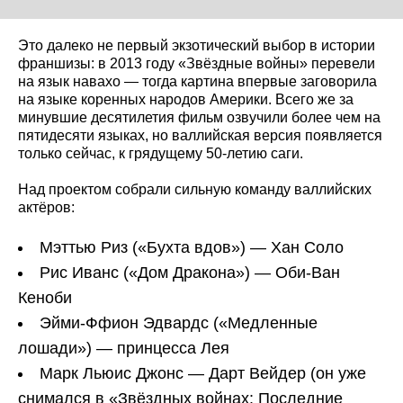
Это далеко не первый экзотический выбор в истории
франшизы: в 2013 году «Звёздные войны» перевели
на язык навахо — тогда картина впервые заговорила
на языке коренных народов Америки. Всего же за
минувшие десятилетия фильм озвучили более чем на
пятидесяти языках, но валлийская версия появляется
только сейчас, к грядущему 50-летию саги.
Над проектом собрали сильную команду валлийских
актёров:
Мэттью Риз («Бухта вдов») — Хан Соло
Рис Иванс («Дом Дракона») — Оби-Ван
Кеноби
Эйми-Ффион Эдвардс («Медленные
лошади») — принцесса Лея
Марк Льюис Джонс — Дарт Вейдер (он уже
снимался в «Звёздных войнах: Последние