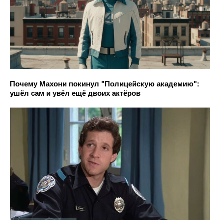
Почему Махони покинул "Полицейскую академию":
ушёл сам и увёл ещё двоих актёров