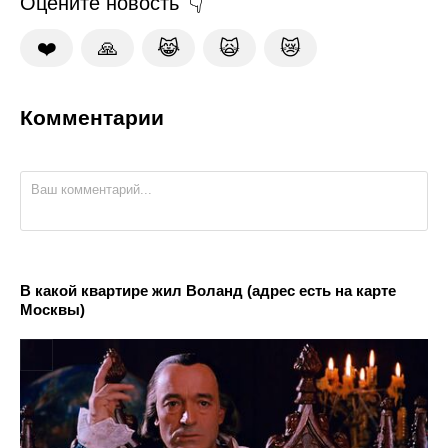
Оцените новость
❤️
🙏
😹
🙀
😿
Комментарии
В какой квартире жил Воланд (адрес есть на карте
Москвы)