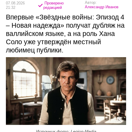
Автор:
07.08.2026
Проверено
Александр Иванов
21:32
редакцией
Впервые «Звёздные войны: Эпизод 4
– Новая надежда» получат дубляж на
валлийском языке, а на роль Хана
Соло уже утверждён местный
любимец публики.
Источник фото: Legion-Media