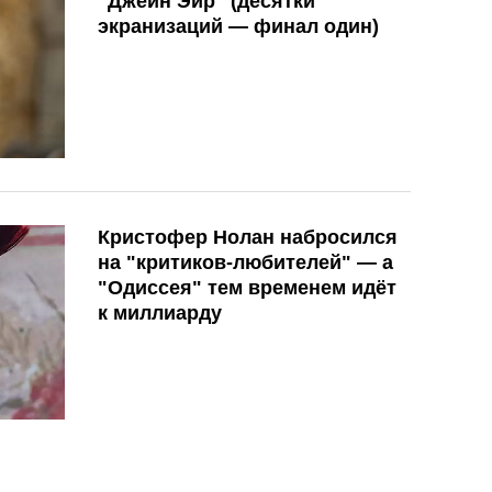
"Джейн Эйр" (десятки
экранизаций — финал один)
Кристофер Нолан набросился
на "критиков-любителей" — а
"Одиссея" тем временем идёт
к миллиарду