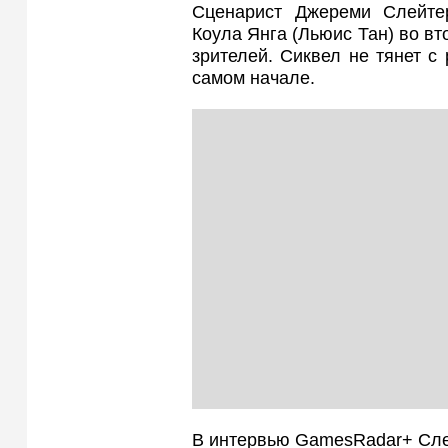
Сценарист Джереми Слейтер
Коула Янга (Льюис Тан) во в
зрителей. Сиквел не тянет с
самом начале.
В интервью GamesRadar+ Слей