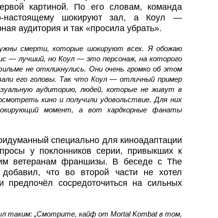
ервой картиной. По его словам, команда
по‑настоящему шокируют зал, а Коул —
ная аудитория и так «просила убрать».
ужны смерти, которые шокируют всех. Я обожаю
с — лучший, но Коул — это персонаж, на которого
ильме не откликнулись. Они очень громко об этом
вали его головы. Так что Коул — отличный пример
азуальную аудиторию, людей, которые не живут в
смотреть кино и получили удовольствие. Для них
окирующий момент, а вот хардкорные фанаты
придуманный специально для киноадаптации
просы у поклонников серии, привыкших к
гим ветеранам франшизы. В беседе с The
 добавил, что во второй части не хотел
и предпочёл сосредоточиться на сильных
ыл таким: „Смотрите, кайф от Mortal Kombat в том,