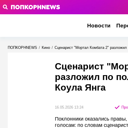
Новости
Пер
ПОПКОРНNEWS
/
Кино
/
Сценарист "Мортал Комбата 2" разложил 
Сценарист "Мор
разложил по по
Коула Янга
16.05.2026 13:24
Про
Поклонники оказались правы,
голосам: по словам сценарис