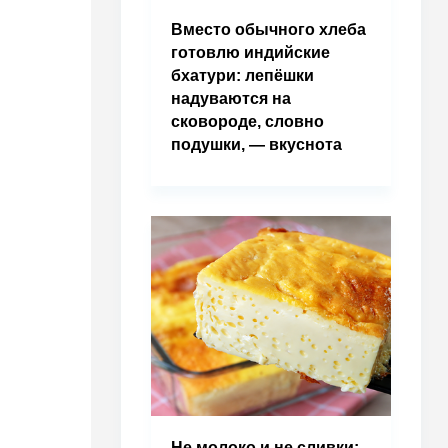
Вместо обычного хлеба
готовлю индийские
бхатури: лепёшки
надуваются на
сковороде, словно
подушки, — вкуснота
Не молоко и не сливки: