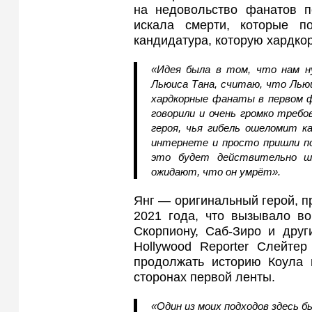
на недовольство фанатов п
искала смерти, которые 
кандидатура, которую хардкор
«Идея была в том, что нам н
Льюиса Тана, считаю, что Льюи
хардкорные фанаты в первом ф
говорили и очень громко требо
героя, чья гибель ошеломит к
интернете и просто пришли по
это будет действительно ш
ожидают, что он умрёт».
Янг — оригинальный герой, 
2021 года, что вызывало во
Скорпиону, Саб‑Зиро и дру
Hollywood Reporter Слейтер
продолжать историю Коула 
сторонах первой ленты.
«Один из моих подходов здесь б