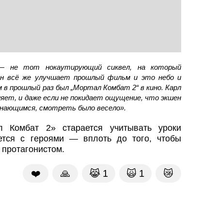
— не тот нокаутирующий сиквел, на который
 он всё же улучшает прошлый фильм и это небо и
м в прошлый раз был „Мортал Комбат 2“ в кино. Карл
ляет, и даже если не покидает ощущение, что экшен
инающимся, смотреть было весело».
л Комбат 2» старается учитывать уроки
тся с героями — вплоть до того, чтобы
 протагонистом.
❤️
🙏
😹
1
🙀
1
😿