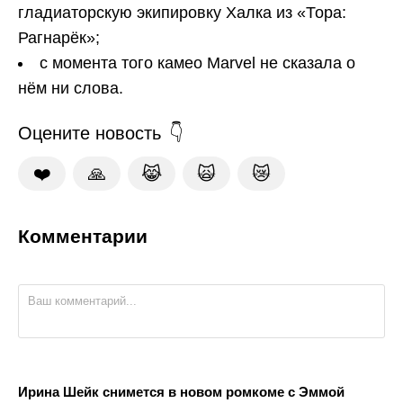
гладиаторскую экипировку Халка из «Тора:
Рагнарёк»;
с момента того камео Marvel не сказала о
нём ни слова.
Оцените новость
❤️
🙏
😹
🙀
😿
Комментарии
Ирина Шейк снимется в новом ромкоме с Эммой