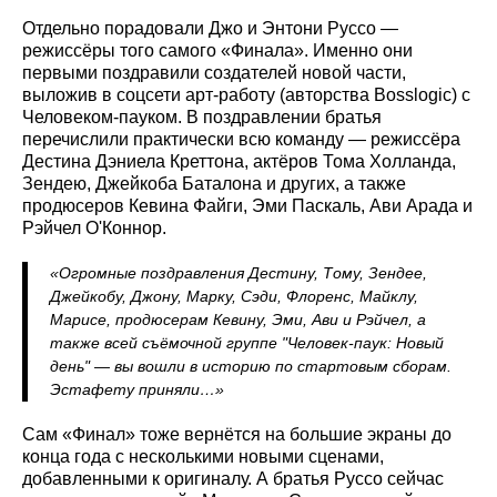
Отдельно порадовали Джо и Энтони Руссо —
режиссёры того самого «Финала». Именно они
первыми поздравили создателей новой части,
выложив в соцсети арт-работу (авторства Bosslogic) с
Человеком-пауком. В поздравлении братья
перечислили практически всю команду — режиссёра
Дестина Дэниела Креттона, актёров Тома Холланда,
Зендею, Джейкоба Баталона и других, а также
продюсеров Кевина Файги, Эми Паскаль, Ави Арада и
Рэйчел О'Коннор.
«Огромные поздравления Дестину, Тому, Зендее,
Джейкобу, Джону, Марку, Сэди, Флоренс, Майклу,
Марисе, продюсерам Кевину, Эми, Ави и Рэйчел, а
также всей съёмочной группе "Человек-паук: Новый
день" — вы вошли в историю по стартовым сборам.
Эстафету приняли…»
Сам «Финал» тоже вернётся на большие экраны до
конца года с несколькими новыми сценами,
добавленными к оригиналу. А братья Руссо сейчас