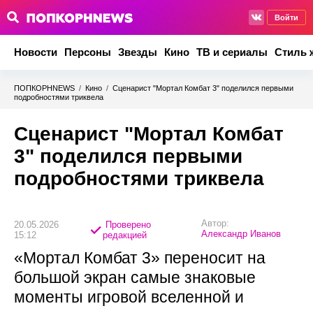
Войти
Новости
Персоны
Звезды
Кино
ТВ и сериалы
Стиль 
ПОПКОРНNEWS
/
Кино
/
Сценарист "Мортал Комбат 3" поделился первыми
подробностями триквела
Сценарист "Мортал Комбат
3" поделился первыми
подробностями триквела
Автор:
20.05.2026
Проверено
Александр Иванов
15:12
редакцией
«Мортал Комбат 3» переносит на
большой экран самые знаковые
моменты игровой вселенной и