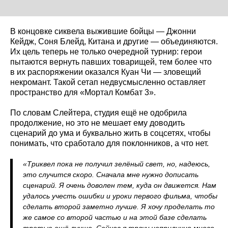
В концовке сиквела выжившие бойцы — Джонни
Кейдж, Соня Блейд, Китана и другие — объединяются.
Их цель теперь не только очередной турнир: герои
пытаются вернуть павших товарищей, тем более что
в их распоряжении оказался Куан Чи — зловещий
некромант. Такой сетап недвусмысленно оставляет
пространство для «Мортал Комбат 3».
По словам Слейтера, студия ещё не одобрила
продолжение, но это не мешает ему доводить
сценарий до ума и буквально жить в соцсетях, чтобы
понимать, что сработало для поклонников, а что нет.
«Триквел пока не получил зелёный свет, но, надеюсь,
это случится скоро. Сначала мне нужно дописать
сценарий. Я очень доволен тем, куда он движется. Нам
удалось учесть ошибки и уроки первого фильма, чтобы
сделать второй заметно лучше. Я хочу проделать то
же самое со второй частью и на этой базе сделать
третью ещё лучше. Сейчас я трачу неприлично много