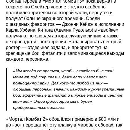
Состав героев в «Мортал Комбат 3» пока держат в
секрете, но Слейтер уверяет: те, кто особенно
полюбился зрителям во второй части, вернутся и
получат больше экранного времени. Среди
очевидных фаворитов — Джонни Кейдж в исполнении
Карла Урбана; Китана (Аделин Рудольф) в «двойке»
получила, по словам автора, лучшую линию и также
не пропадёт из поля зрения. Балансировать пестрый
ростер — отдельная задача, и приоритет тут на
зрелищные бои, фаталити и запоминающиеся выходы
каждого персонажа.
«Мы всегда стараемся, чтобы у каждого был свой
момент под софитами, даже если у героя нет
полноценной арки. Для кого‑то любой из них —
любимый персонаж, значит, каждому нужны зрелищные
бои, эффектные фаталити и яркие эпизоды в центре
внимания. Этой философии мы и будем
придерживаться дальше».
«Мортал Комбат 2» обошёлся примерно в $80 млн и
вот-вот перешагнёт эту планку в мировых сборах, так