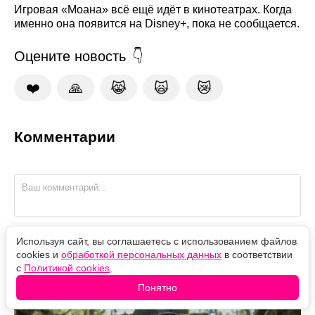
Игровая «Моана» всё ещё идёт в кинотеатрах. Когда
именно она появится на Disney+, пока не сообщается.
Оцените новость
❤️
🙏
😹
🙀
😿
Комментарии
Используя сайт, вы соглашаетесь с использованием файлов
cookies и
обработкой персональных данных
в соответствии
Продолжение "Шан-Чи" заморозили не просто так:
с
Политикой cookies
.
режиссёр честно признал — у Marvel всё пошло под
откос
Понятно