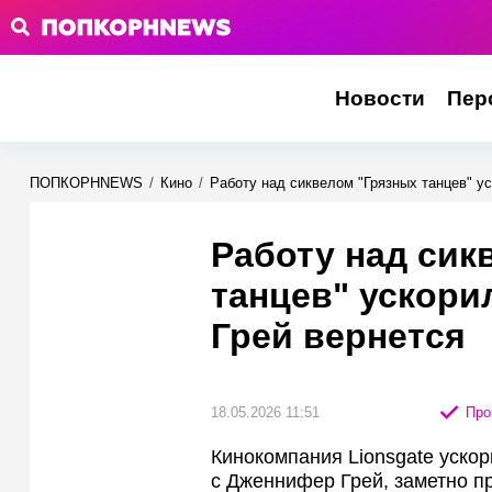
Новости
Пер
ПОПКОРНNEWS
/
Кино
/
Работу над сиквелом "Грязных танцев" у
Работу над сик
танцев" ускори
Грей вернется
18.05.2026 11:51
Про
Кинокомпания Lionsgate уско
с Дженнифер Грей, заметно 