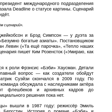
 президент международного подразделения
азала Deadline о статусе картины. Сценарий
идёт.
ём сценарий».
жейкобсон и Брэд Симпсон — у дуэта за
«Безумно богатые азиаты». Постановщиком
ан Левин («Та ещё парочка», «Тепло наших
ценария пишет Ким Розенсток («Умираю, как
я к роли Фрэнсис «Бэби» Хаусман. Детали
Главный вопрос — как создатели обойдут
атрик Суэйзи скончался в 2009 году. По
, команда обсуждала с наследниками актёра
от флешбеков и архивных кадров до
ициального решения пока нет.
цы» вышли в 1987 году: режиссёр Эмиль
р Бергстин. История о романе «Бэби» и