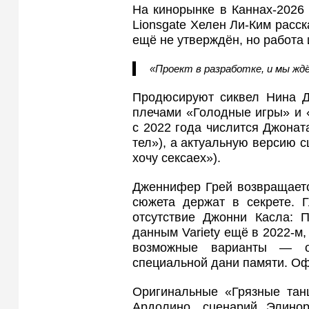
На кинорынке в Каннах-2026
Lionsgate Хелен Ли-Ким расск
ещё не утверждён, но работа 
«Проект в разработке, и мы жд
Продюсируют сиквел Нина Д
плечами «Голодные игры» и 
с 2022 года числится Джонат
тел»), а актуальную версию с
хочу сексаex»).
Дженнифер Грей возвращаетс
сюжета держат в секрете. 
отсутствие Джонни Касла: П
данным Variety ещё в 2022-м
возможные варианты — 
специальной дани памяти. Оф
Оригинальные «Грязные тан
Ардолино, сценарий Элино