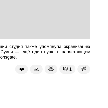
ции студия также упомянула экранизацию
 Суини — ещё один пункт в нарастающем
onsgate.
❤️
🙏
😹
🙀
1
😿