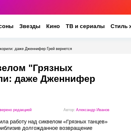
соны
Звезды
Кино
ТВ и сериалы
Стиль 
скорили: даже Дженнифер Грей вернется
велом "Грязных
ли: даже Дженнифер
верено редакцией
Автор:
Александр Иванов
рила работу над сиквелом «Грязных танцев»
приблизив долгожданное возвращение