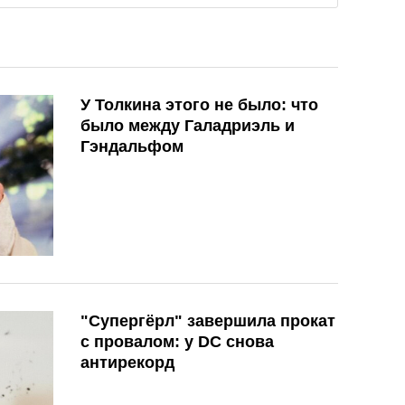
У Толкина этого не было: что
было между Галадриэль и
Гэндальфом
"Супергёрл" завершила прокат
с провалом: у DC снова
антирекорд