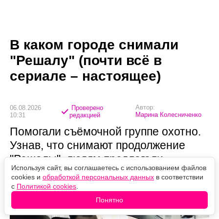
В каком городе снимали
"Решалу" (почти всё в
сериале – настоящее)
Автор:
06.08.2026
Проверено
Марина Колесниченко
10:31
редакцией
Помогали съёмочной группе охотно.
Узнав, что снимают продолжение
"Решалы", людям предлагали
Используя сайт, вы соглашаетесь с использованием файлов
площадки для кастинга — а однажды
cookies и
обработкой персональных данных
в соответствии
дали чартерный самолёт.
с
Политикой cookies
.
Понятно