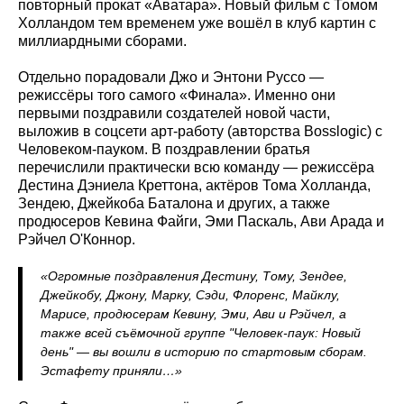
повторный прокат «Аватара». Новый фильм с Томом
Холландом тем временем уже вошёл в клуб картин с
миллиардными сборами.
Отдельно порадовали Джо и Энтони Руссо —
режиссёры того самого «Финала». Именно они
первыми поздравили создателей новой части,
выложив в соцсети арт-работу (авторства Bosslogic) с
Человеком-пауком. В поздравлении братья
перечислили практически всю команду — режиссёра
Дестина Дэниела Креттона, актёров Тома Холланда,
Зендею, Джейкоба Баталона и других, а также
продюсеров Кевина Файги, Эми Паскаль, Ави Арада и
Рэйчел О'Коннор.
«Огромные поздравления Дестину, Тому, Зендее,
Джейкобу, Джону, Марку, Сэди, Флоренс, Майклу,
Марисе, продюсерам Кевину, Эми, Ави и Рэйчел, а
также всей съёмочной группе "Человек-паук: Новый
день" — вы вошли в историю по стартовым сборам.
Эстафету приняли…»