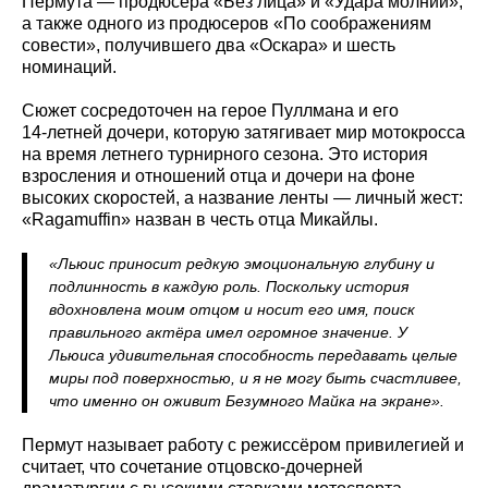
Пермута — продюсера «Без лица» и «Удара молнии»,
а также одного из продюсеров «По соображениям
совести», получившего два «Оскара» и шесть
номинаций.
Сюжет сосредоточен на герое Пуллмана и его
14‑летней дочери, которую затягивает мир мотокросса
на время летнего турнирного сезона. Это история
взросления и отношений отца и дочери на фоне
высоких скоростей, а название ленты — личный жест:
«Ragamuffin» назван в честь отца Микайлы.
«Льюис приносит редкую эмоциональную глубину и
подлинность в каждую роль. Поскольку история
вдохновлена моим отцом и носит его имя, поиск
правильного актёра имел огромное значение. У
Льюиса удивительная способность передавать целые
миры под поверхностью, и я не могу быть счастливее,
что именно он оживит Безумного Майка на экране».
Пермут называет работу с режиссёром привилегией и
считает, что сочетание отцовско-дочерней