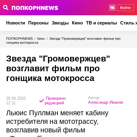
Войти
Новости
Персоны
Звезды
Кино
ТВ и сериалы
Стиль 
ПОПКОРНNEWS
/
Кино
/
Звезда "Громовержцев" возглавит фильм про
гонщика мотокросса
Звезда "Громовержцев"
возглавит фильм про
гонщика мотокросса
Автор:
20.06.2026
Проверено
Александр Иванов
12:11
редакцией
Льюис Пуллман меняет кабину
истребителя на мототрассу,
возглавив новый фильм