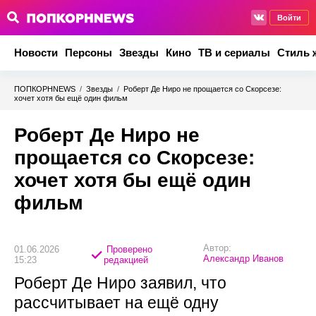
Войти
Новости
Персоны
Звезды
Кино
ТВ и сериалы
Стиль 
ПОПКОРНNEWS
/
Звезды
/
Роберт Де Ниро не прощается со Скорсезе:
хочет хотя бы ещё один фильм
Роберт Де Ниро не
прощается со Скорсезе:
хочет хотя бы ещё один
фильм
Автор:
01.06.2026
Проверено
Александр Иванов
15:23
редакцией
Роберт Де Ниро заявил, что
рассчитывает на ещё одну