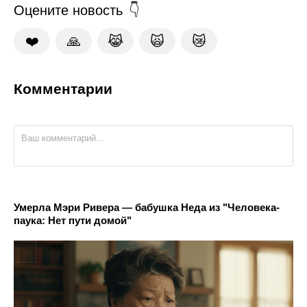
Оцените новость
❤️
🙏
😹
🙀
😿
Комментарии
Умерла Мэри Ривера — бабушка Неда из "Человека-
паука: Нет пути домой"