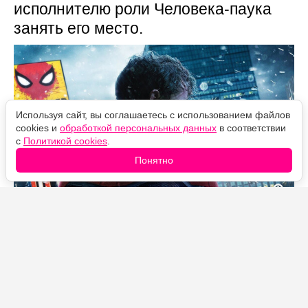
исполнителю роли Человека-паука
занять его место.
Используя сайт, вы соглашаетесь с использованием файлов
cookies и
обработкой персональных данных
в соответствии
с
Политикой cookies
.
Понятно
Источник фото: Legion-Media
Готовиться к смене исполнителя роли Питера
Паркера в Marvel начали не вчера. По словам Тома
Холланда, план по передаче маски следующему
Человеку-пауку студия прорабатывает ещё с тех пор,
как в 2021 году закончились съёмки «Человека-паука: