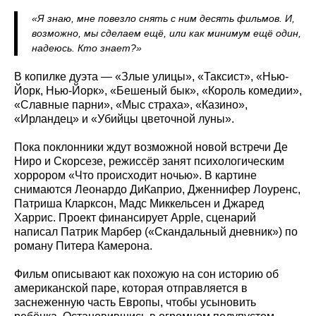
«Я знаю, мне повезло снять с ним десять фильмов. И,
возможно, мы сделаем ещё, или как минимум ещё один,
надеюсь. Кто знает?»
В копилке дуэта — «Злые улицы», «Таксист», «Нью-
Йорк, Нью-Йорк», «Бешеный бык», «Король комедии»,
«Славные парни», «Мыс страха», «Казино»,
«Ирландец» и «Убийцы цветочной луны».
Пока поклонники ждут возможной новой встречи Де
Ниро и Скорсезе, режиссёр занят психологическим
хоррором «Что происходит ночью». В картине
снимаются Леонардо ДиКаприо, Дженнифер Лоуренс,
Патриша Кларксон, Мадс Миккельсен и Джаред
Харрис. Проект финансирует Apple, сценарий
написал Патрик Марбер («Скандальный дневник») по
роману Питера Камерона.
Фильм описывают как похожую на сон историю об
американской паре, которая отправляется в
заснеженную часть Европы, чтобы усыновить