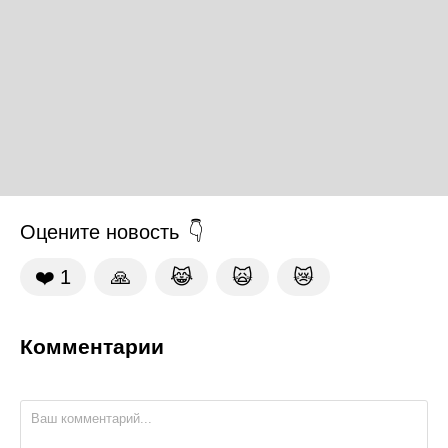
Оцените новость
❤️
1
🙏
😹
🙀
😿
Комментарии