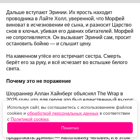
Дальше вступают Эринии. Их ярость находит
проводника в Лайте Холл, уверенной, что Морфей
виноват в исчезновении её сына, и разносит Царство
снов в клочья, убивая его давних обитателей. Морфей
не сопротивляется. Он вызывает Эриний сам, просит
остановить бойню — и слышит цену.
На каменном утёсе его встречает сестра. Смерть
берёт его за руку, и всё исчезает во вспышке белого
света.
Почему это не поражение
Шоураннер Аллан Хайнберг объяснял The Wrap в
2025 году, что для героя это был единственный выход:
Используя сайт, вы соглашаетесь с использованием файлов
"Он позволяет себе переродиться".
cookies и
обработкой персональных данных
в соответствии
с
Политикой cookies
.
Логика такая: Морфей не смог стать тем Сном, каким
Понятно
хотел быть. После убийства сына он не мог
продолжать. Дэниел — наполовину человек, и в этом