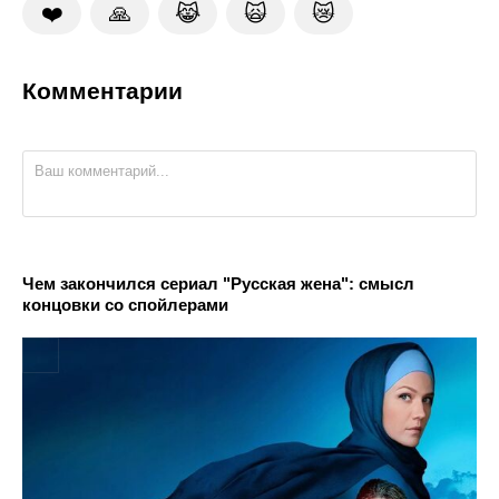
❤️
🙏
😹
🙀
😿
Комментарии
Чем закончился сериал "Русская жена": смысл
концовки со спойлерами