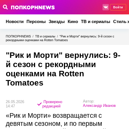
Войти
Новости
Персоны
Звезды
Кино
ТВ и сериалы
Стиль 
ПОПКОРНNEWS
/
ТВ и сериалы
/
"Рик и Морти" вернулись: 9-й сезон с
рекордными оценками на Rotten Tomatoes
"Рик и Морти" вернулись: 9-
й сезон с рекордными
оценками на Rotten
Tomatoes
Автор:
26.05.2026
Проверено
Александр Иванов
14:47
редакцией
«Рик и Морти» возвращается с
девятым сезоном, и по первым