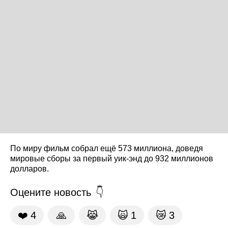
По миру фильм собрал ещё 573 миллиона, доведя
мировые сборы за первый уик-энд до 932 миллионов
долларов.
Оцените новость
❤️
4
🙏
😹
🙀
1
😿
3