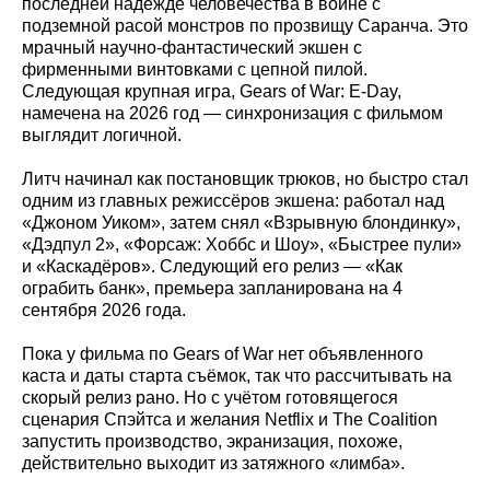
последней надежде человечества в войне с
подземной расой монстров по прозвищу Саранча. Это
мрачный научно‑фантастический экшен с
фирменными винтовками с цепной пилой.
Следующая крупная игра, Gears of War: E‑Day,
намечена на 2026 год — синхронизация с фильмом
выглядит логичной.
Литч начинал как постановщик трюков, но быстро стал
одним из главных режиссёров экшена: работал над
«Джоном Уиком», затем снял «Взрывную блондинку»,
«Дэдпул 2», «Форсаж: Хоббс и Шоу», «Быстрее пули»
и «Каскадёров». Следующий его релиз — «Как
ограбить банк», премьера запланирована на 4
сентября 2026 года.
Пока у фильма по Gears of War нет объявленного
каста и даты старта съёмок, так что рассчитывать на
скорый релиз рано. Но с учётом готовящегося
сценария Спэйтса и желания Netflix и The Coalition
запустить производство, экранизация, похоже,
действительно выходит из затяжного «лимба».