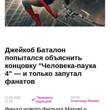
Джейкоб Баталон
попытался объяснить
концовку "Человека-паука
4" — и только запутал
фанатов
Автор:
10.08.2026
Проверено
Александр Иванов
11:28
редакцией
Финал нового фильма Marvel о