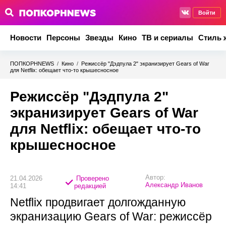
Войти
Новости
Персоны
Звезды
Кино
ТВ и сериалы
Стиль 
ПОПКОРНNEWS
/
Кино
/
Режиссёр "Дэдпула 2" экранизирует Gears of War
для Netflix: обещает что-то крышесносное
Режиссёр "Дэдпула 2"
экранизирует Gears of War
для Netflix: обещает что-то
крышесносное
Автор:
21.04.2026
Проверено
Александр Иванов
14:41
редакцией
Netflix продвигает долгожданную
экранизацию Gears of War: режиссёр