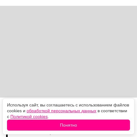
Используя сайт, вы соглашаетесь с использованием файлов
«Меня тронули сложные, парадоксальные связи,
cookies и
обработкой персональных данных
в соответствии
которые словно спаивала военная травма между
с
Политикой cookies
.
переводчиками и их коллегами по ту сторону
Понятно
культурной пропасти, и то, как всё это испарялось
под давлением. Ирония войны в том, что человеческий