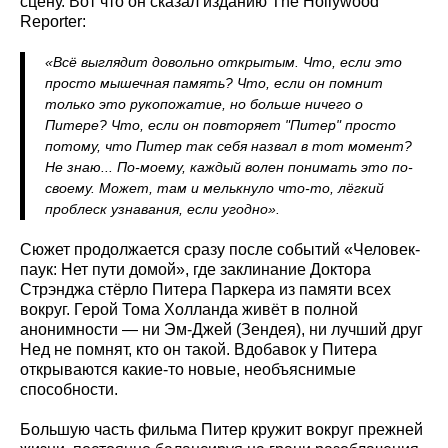
сцену. Вот что он сказал изданию The Hollywood
Reporter:
«Всё выглядит довольно открытым. Что, если это
просто мышечная память? Что, если он помнит
только это рукопожатие, но больше ничего о
Питере? Что, если он повторяет "Питер" просто
потому, что Питер так себя назвал в тот момент?
Не знаю... По-моему, каждый волен понимать это по-
своему. Может, там и мелькнуло что-то, лёгкий
проблеск узнавания, если угодно».
Сюжет продолжается сразу после событий «Человек-
паук: Нет пути домой», где заклинание Доктора
Стрэнджа стёрло Питера Паркера из памяти всех
вокруг. Герой Тома Холланда живёт в полной
анонимности — ни Эм-Джей (Зендея), ни лучший друг
Нед не помнят, кто он такой. Вдобавок у Питера
открываются какие-то новые, необъяснимые
способности.
Большую часть фильма Питер кружит вокруг прежней