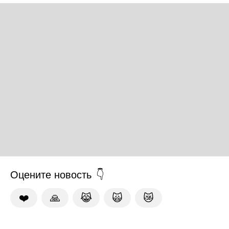
Оцените новость
❤️
🙏
😹
🙀
😿