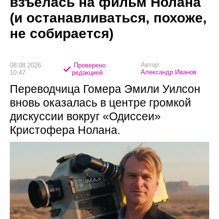
взъелась на фильм Нолана
(и останавливаться, похоже,
не собирается)
Автор:
08.08.2026
Проверено
Александр Иванов
10:47
редакцией
Переводчица Гомера Эмили Уилсон
вновь оказалась в центре громкой
дискуссии вокруг «Одиссеи»
Кристофера Нолана.