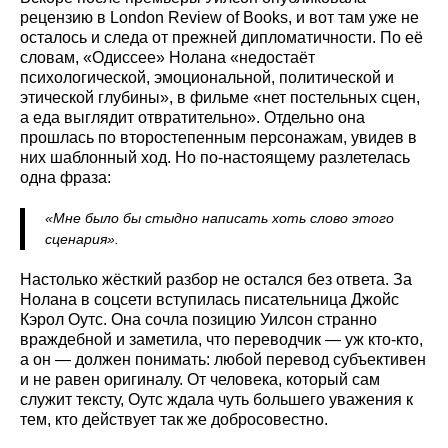
рецензию в London Review of Books, и вот там уже не
осталось и следа от прежней дипломатичности. По её
словам, «Одиссее» Нолана «недостаёт
психологической, эмоциональной, политической и
этической глубины», в фильме «нет постельных сцен,
а еда выглядит отвратительно». Отдельно она
прошлась по второстепенным персонажам, увидев в
них шаблонный ход. Но по-настоящему разлетелась
одна фраза:
«Мне было бы стыдно написать хоть слово этого
сценария».
Настолько жёсткий разбор не остался без ответа. За
Нолана в соцсети вступилась писательница Джойс
Кэрол Оутс. Она сочла позицию Уилсон странно
враждебной и заметила, что переводчик — уж кто-кто,
а он — должен понимать: любой перевод субъективен
и не равен оригиналу. От человека, который сам
служит тексту, Оутс ждала чуть большего уважения к
тем, кто действует так же добросовестно.