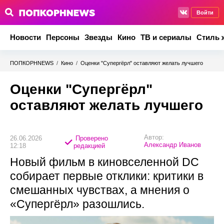
Войти
Новости
Персоны
Звезды
Кино
ТВ и сериалы
Стиль 
ПОПКОРНNEWS
/
Кино
/
Оценки "Супергёрл" оставляют желать лучшего
Оценки "Супергёрл"
оставляют желать лучшего
Автор:
26.06.2026
Проверено
Александр Иванов
12:18
редакцией
Новый фильм в киновселенной DC
собирает первые отклики: критики в
смешанных чувствах, а мнения о
«Супергёрл» разошлись.