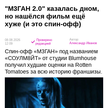
"М3ГАН 2.0" казалась дном,
но нашёлся фильм ещё
хуже (и это спин-офф)
Автор:
08.08.2026
Проверено
Александр Иванов
12:09
редакцией
Спин-офф «М3ГАН» под названием
«СОУЛМ8ЙТ» от студии Blumhouse
получил худшие оценки на Rotten
Tomatoes за всю историю франшизы.