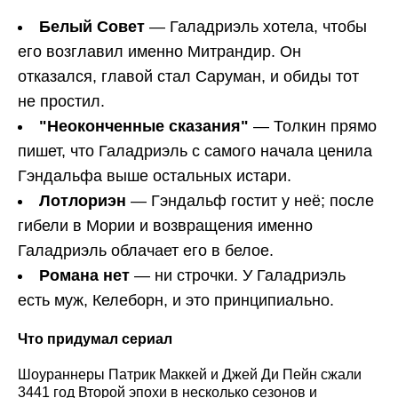
Белый Совет
— Галадриэль хотела, чтобы
его возглавил именно Митрандир. Он
отказался, главой стал Саруман, и обиды тот
не простил.
"Неоконченные сказания"
— Толкин прямо
пишет, что Галадриэль с самого начала ценила
Гэндальфа выше остальных истари.
Лотлориэн
— Гэндальф гостит у неё; после
гибели в Мории и возвращения именно
Галадриэль облачает его в белое.
Романа нет
— ни строчки. У Галадриэль
есть муж, Келеборн, и это принципиально.
Что придумал сериал
Шоураннеры Патрик Маккей и Джей Ди Пейн сжали
3441 год Второй эпохи в несколько сезонов и