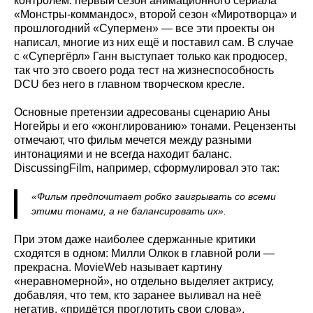
контролем: первый сезон анимационного сериала
«Монстры-коммандос», второй сезон «Миротворца» и
прошлогодний «Супермен» — все эти проекты он
написал, многие из них ещё и поставил сам. В случае
с «Супергёрл» Ганн выступает только как продюсер,
так что это своего рода тест на жизнеспособность
DCU без него в главном творческом кресле.
Основные претензии адресованы сценарию Аны
Ногейры и его «жонглированию» тонами. Рецензенты
отмечают, что фильм мечется между разными
интонациями и не всегда находит баланс.
DiscussingFilm, например, сформулировал это так:
«Фильм предпочитает робко заигрывать со всеми
этими тонами, а не балансировать их».
При этом даже наиболее сдержанные критики
сходятся в одном: Милли Олкок в главной роли —
прекрасна. MovieWeb называет картину
«неравномерной», но отдельно выделяет актрису,
добавляя, что тем, кто заранее выливал на неё
негатив, «придётся проглотить свои слова».