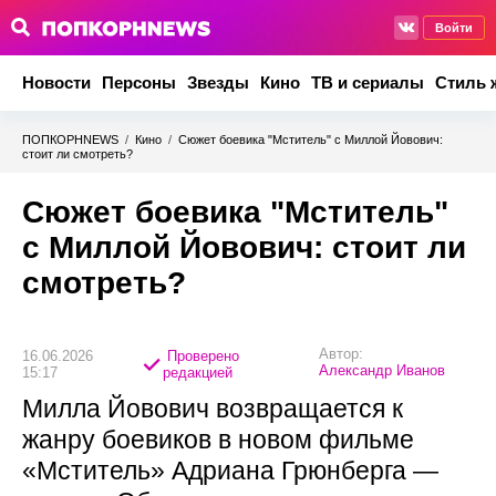
Войти
Новости
Персоны
Звезды
Кино
ТВ и сериалы
Стиль 
ПОПКОРНNEWS
/
Кино
/
Сюжет боевика "Мститель" с Миллой Йовович:
стоит ли смотреть?
Сюжет боевика "Мститель"
с Миллой Йовович: стоит ли
смотреть?
Автор:
16.06.2026
Проверено
Александр Иванов
15:17
редакцией
Милла Йовович возвращается к
жанру боевиков в новом фильме
«Мститель» Адриана Грюнберга —