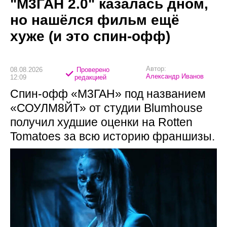
"М3ГАН 2.0" казалась дном,
но нашёлся фильм ещё
хуже (и это спин-офф)
Автор:
08.08.2026
Проверено
Александр Иванов
12:09
редакцией
Спин-офф «М3ГАН» под названием
«СОУЛМ8ЙТ» от студии Blumhouse
получил худшие оценки на Rotten
Tomatoes за всю историю франшизы.