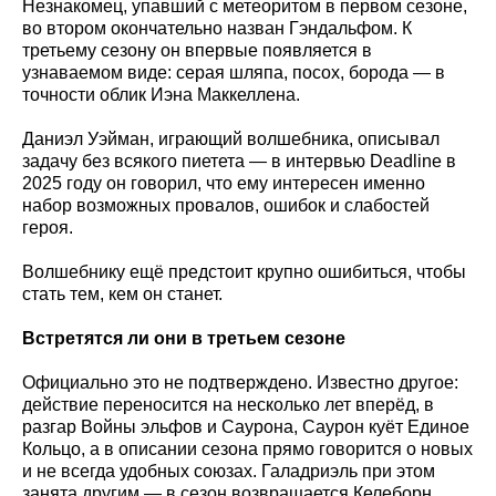
Незнакомец, упавший с метеоритом в первом сезоне,
во втором окончательно назван Гэндальфом. К
третьему сезону он впервые появляется в
узнаваемом виде: серая шляпа, посох, борода — в
точности облик Иэна Маккеллена.
Даниэл Уэйман, играющий волшебника, описывал
задачу без всякого пиетета — в интервью Deadline в
2025 году он говорил, что ему интересен именно
набор возможных провалов, ошибок и слабостей
героя.
Волшебнику ещё предстоит крупно ошибиться, чтобы
стать тем, кем он станет.
Встретятся ли они в третьем сезоне
Официально это не подтверждено. Известно другое:
действие переносится на несколько лет вперёд, в
разгар Войны эльфов и Саурона, Саурон куёт Единое
Кольцо, а в описании сезона прямо говорится о новых
и не всегда удобных союзах. Галадриэль при этом
занята другим — в сезон возвращается Келеборн