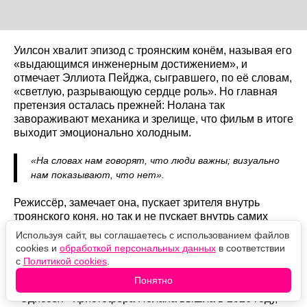
Уилсон хвалит эпизод с троянским конём, называя его
«выдающимся инженерным достижением», и
отмечает Эллиота Пейджа, сыгравшего, по её словам,
«светлую, разрывающую сердце роль». Но главная
претензия осталась прежней: Нолана так
завораживают механика и зрелище, что фильм в итоге
выходит эмоционально холодным.
«На словах нам говорят, что люди важны; визуально
нам показывают, что нет».
Режиссёр, замечает она, пускает зрителя внутрь
троянского коня, но так и не пускает внутрь самих
героев. Итог она формулирует коротко:
Используя сайт, вы соглашаетесь с использованием файлов
cookies и
обработкой персональных данных
в соответствии
«Визуально ошеломляющий, эмоционально
с
Политикой cookies
.
пустой фильм».
Понятно
«Одиссея» Кристофера Нолана вышла в 2026 году,