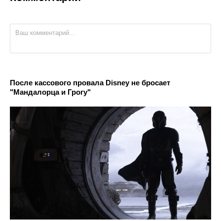
После кассового провала Disney не бросает
"Мандалорца и Грогу"