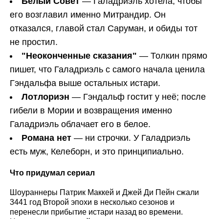
Белый Совет
— Галадриэль хотела, чтобы
его возглавил именно Митрандир. Он
отказался, главой стал Саруман, и обиды тот
не простил.
"Неоконченные сказания"
— Толкин прямо
пишет, что Галадриэль с самого начала ценила
Гэндальфа выше остальных истари.
Лотлориэн
— Гэндальф гостит у неё; после
гибели в Мории и возвращения именно
Галадриэль облачает его в белое.
Романа нет
— ни строчки. У Галадриэль
есть муж, Келеборн, и это принципиально.
Что придумал сериал
Шоураннеры Патрик Маккей и Джей Ди Пейн сжали
3441 год Второй эпохи в несколько сезонов и
перенесли прибытие истари назад во времени.