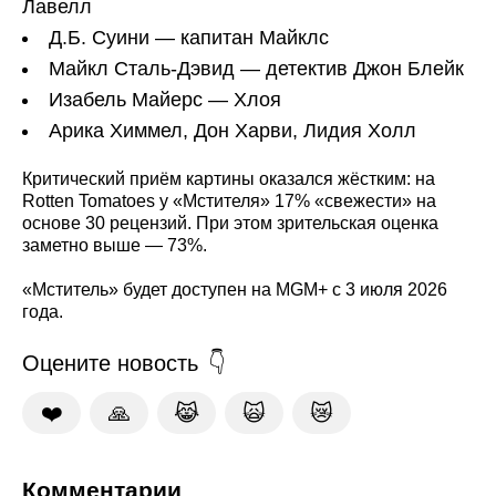
Лавелл
Д.Б. Суини — капитан Майклс
Майкл Сталь-Дэвид — детектив Джон Блейк
Изабель Майерс — Хлоя
Арика Химмел, Дон Харви, Лидия Холл
Критический приём картины оказался жёстким: на
Rotten Tomatoes у «Мстителя» 17% «свежести» на
основе 30 рецензий. При этом зрительская оценка
заметно выше — 73%.
«Мститель» будет доступен на MGM+ с 3 июля 2026
года.
Оцените новость
❤️
🙏
😹
🙀
😿
Комментарии