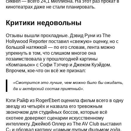
сиквел — всего 24,1 миллиона. На этот раз прокат в
кинотеатрах даже не стали планировать.
Критики недовольны
Отзывы вышли прохладные. Дэвид Руни из The
Hollywood Reporter поставил «свежую» оценку, но с
большой натяжкой — по его словам, лента можно
упрекнуть в том, что слишком многое она
позаимствовала у прошлогодней картины
«Компаньон» с Софи Тэтчер и Джеком Куэйдом.
Впрочем, кое-что он всё же признал:
«Смотрится это лучше, чем можно было бы ожидать,
да и актёрский состав приятный».
Кэти Райф из RogerEbert оценила фильм всего в одну
звезду из четырёх и назвала его тревожным
звоночком для студийных боссов, которые всё
охотнее доверяют сценарии искусственному
интеллекту. Джейкоб Оллер из The AV Club выставил
C- и обозвал картину
«самым тупым фильмом года,