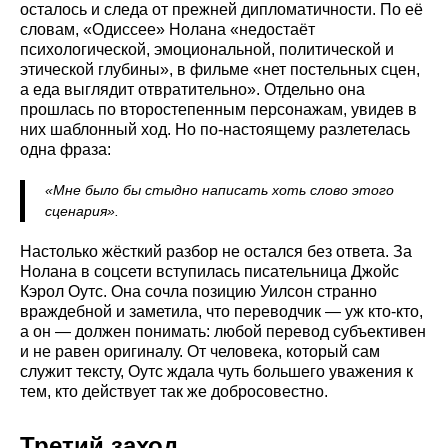
осталось и следа от прежней дипломатичности. По её
словам, «Одиссее» Нолана «недостаёт
психологической, эмоциональной, политической и
этической глубины», в фильме «нет постельных сцен,
а еда выглядит отвратительно». Отдельно она
прошлась по второстепенным персонажам, увидев в
них шаблонный ход. Но по-настоящему разлетелась
одна фраза:
«Мне было бы стыдно написать хоть слово этого
сценария».
Настолько жёсткий разбор не остался без ответа. За
Нолана в соцсети вступилась писательница Джойс
Кэрол Оутс. Она сочла позицию Уилсон странно
враждебной и заметила, что переводчик — уж кто-кто,
а он — должен понимать: любой перевод субъективен
и не равен оригиналу. От человека, который сам
служит тексту, Оутс ждала чуть большего уважения к
тем, кто действует так же добросовестно.
Третий заход