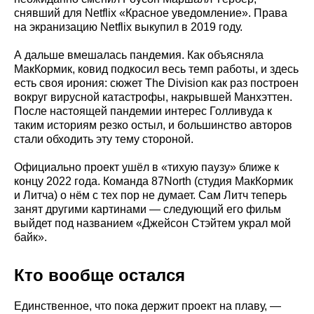
снявший для Netflix «Красное уведомление». Права
на экранизацию Netflix выкупил в 2019 году.
А дальше вмешалась пандемия. Как объясняла
МакКормик, ковид подкосил весь темп работы, и здесь
есть своя ирония: сюжет The Division как раз построен
вокруг вирусной катастрофы, накрывшей Манхэттен.
После настоящей пандемии интерес Голливуда к
таким историям резко остыл, и большинство авторов
стали обходить эту тему стороной.
Официально проект ушёл в «тихую паузу» ближе к
концу 2022 года. Команда 87North (студия МакКормик
и Литча) о нём с тех пор не думает. Сам Литч теперь
занят другими картинами — следующий его фильм
выйдет под названием «Джейсон Стэйтем украл мой
байк».
Кто вообще остался
Единственное, что пока держит проект на плаву, —