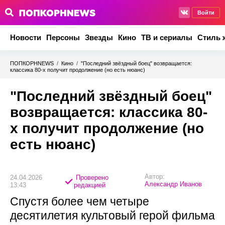
Войти
Новости
Персоны
Звезды
Кино
ТВ и сериалы
Стиль 
ПОПКОРНNEWS
/
Кино
/
"Последний звёздный боец" возвращается:
классика 80-х получит продолжение (но есть нюанс)
"Последний звёздный боец"
возвращается: классика 80-
х получит продолжение (но
есть нюанс)
Автор:
24.04.2026
Проверено
Александр Иванов
13:43
редакцией
Спустя более чем четыре
десятилетия культовый герой фильма