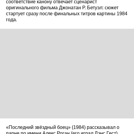
соответствие канону отвечает сценарист
оригинального фильма Джонатан Р. Бетуэл: сюжет
стартует сразу после финальных титров картины 1984
года.
«Последний звёздный боец» (1984) рассказывал о
парне по имени Алекс Роган (его играл Лэнс Гест),