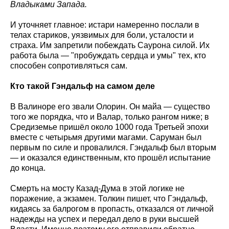
Владыками Запада.
И уточняет главное: истари намеренно послали в
телах стариков, уязвимых для боли, усталости и
страха. Им запретили побеждать Саурона силой. Их
работа была — "пробуждать сердца и умы" тех, кто
способен сопротивляться сам.
Кто такой Гэндальф на самом деле
В Валиноре его звали Олорин. Он майа — существо
того же порядка, что и Валар, только рангом ниже; в
Средиземье пришёл около 1000 года Третьей эпохи
вместе с четырьмя другими магами. Саруман был
первым по силе и провалился. Гэндальф был вторым
— и оказался единственным, кто прошёл испытание
до конца.
Смерть на мосту Казад-Дума в этой логике не
поражение, а экзамен. Толкин пишет, что Гэндальф,
кидаясь за балрогом в пропасть, отказался от личной
надежды на успех и передал дело в руки высшей