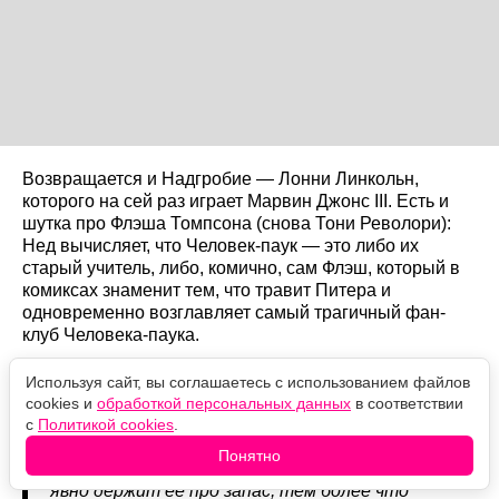
Возвращается и Надгробие — Лонни Линкольн,
которого на сей раз играет Марвин Джонс III. Есть и
шутка про Флэша Томпсона (снова Тони Револори):
Нед вычисляет, что Человек-паук — это либо их
старый учитель, либо, комично, сам Флэш, который в
комиксах знаменит тем, что травит Питера и
одновременно возглавляет самый трагичный фан-
клуб Человека-паука.
В крошечном эпизоде, когда Питер приходит к
Используя сайт, вы соглашаетесь с использованием файлов
Брюсу Бэннеру, среди студентов мелькает
cookies и
обработкой персональных данных
в соответствии
Синди Мун (Тиффани Эспенсен) — в комиксах её
с
Политикой cookies
.
кусает тот же радиоактивный паук, и она
Понятно
становится Шёлком. Пока она без сил, но Marvel
явно держит её про запас, тем более что