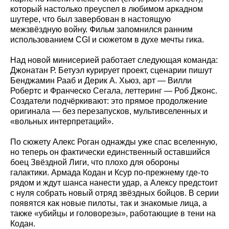
который настолько преуспел в любимом аркадном
шутере, что был завербован в настоящую
межзвёздную войну. Фильм запомнился ранним
использованием CGI и сюжетом в духе мечты гика.
Над новой минисерией работает следующая команда:
Джонатан Р. Бетуэл курирует проект, сценарии пишут
Бенджамин Рааб и Дерик А. Хьюз, арт — Вилли
Робертс и Франческо Сегала, леттеринг — Роб Джонс.
Создатели подчёркивают: это прямое продолжение
оригинала — без перезапусков, мультивселенных и
«вольных интерпретаций».
По сюжету Алекс Роган однажды уже спас вселенную,
но теперь он фактически единственный оставшийся
боец Звёздной Лиги, что плохо для обороны
галактики. Армада Кодан и Ксур по‑прежнему где-то
рядом и ждут шанса нанести удар, а Алексу предстоит
с нуля собрать новый отряд звёздных бойцов. В серии
появятся как новые пилоты, так и знакомые лица, а
также «убийцы и головорезы», работающие в тени на
Кодан.