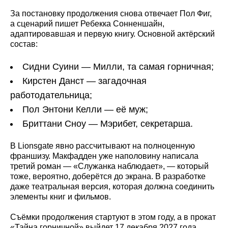
За постановку продолжения снова отвечает Пол Фиг,
а сценарий пишет Ребекка Сонненшайн,
адаптировавшая и первую книгу. Основной актёрский
состав:
Сидни Суини — Милли, та самая горничная;
Кирстен Данст — загадочная
работодательница;
Пол Энтони Келли — её муж;
Бриттани Сноу — Мэрибет, секретарша.
В Lionsgate явно рассчитывают на полноценную
франшизу. Макфадден уже наполовину написала
третий роман — «Служанка наблюдает», — который
тоже, вероятно, доберётся до экрана. В разработке
даже театральная версия, которая должна соединить
элементы книг и фильмов.
Съёмки продолжения стартуют в этом году, а в прокат
«Тайна горничной» выйдет 17 декабря 2027 года.