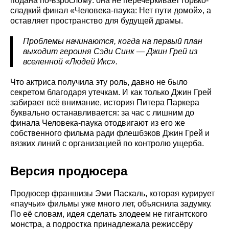
подана по-взрослому: она не перечёркивает горько-
сладкий финал «Человека-паука: Нет пути домой», а
оставляет пространство для будущей драмы.
Проблемы начинаются, когда на первый план
выходит героиня Сэди Синк — Джин Грей из
вселенной «Людей Икс».
Что актриса получила эту роль, давно не было
секретом благодаря утечкам. И как только Джин Грей
забирает всё внимание, история Питера Паркера
буквально останавливается: за час с лишним до
финала Человека-паука отодвигают из его же
собственного фильма ради флешбэков Джин Грей и
вязких линий с организацией по контролю ущерба.
Версия продюсера
Продюсер франшизы Эми Паскаль, которая курирует
«паучьи» фильмы уже много лет, объяснила задумку.
По её словам, идея сделать злодеем не гигантского
монстра, а подростка принадлежала режиссёру