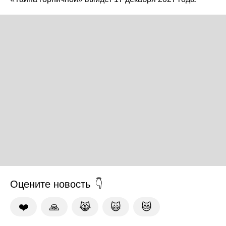
Оцените новость
❤️
🙏
😹
🙀
😿