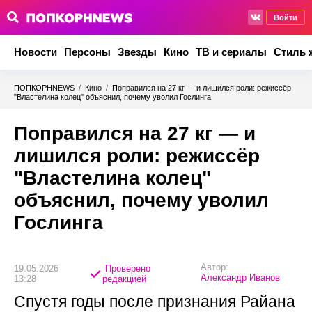
Войти
Новости
Персоны
Звезды
Кино
ТВ и сериалы
Стиль 
ПОПКОРНNEWS
/
Кино
/
Поправился на 27 кг — и лишился роли: режиссёр
"Властелина колец" объяснил, почему уволил Гослинга
Поправился на 27 кг — и
лишился роли: режиссёр
"Властелина колец"
объяснил, почему уволил
Гослинга
Автор:
19.05.2026
Проверено
Александр Иванов
13:28
редакцией
Спустя годы после признания Райана