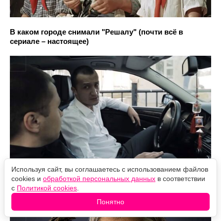
В каком городе снимали "Решалу" (почти всё в
сериале – настоящее)
Используя сайт, вы соглашаетесь с использованием файлов
cookies и
обработкой персональных данных
в соответствии
Кто сильнее — Гэндальф или Саурон (спойлер: они
с
Политикой cookies
.
одного вида)
Понятно