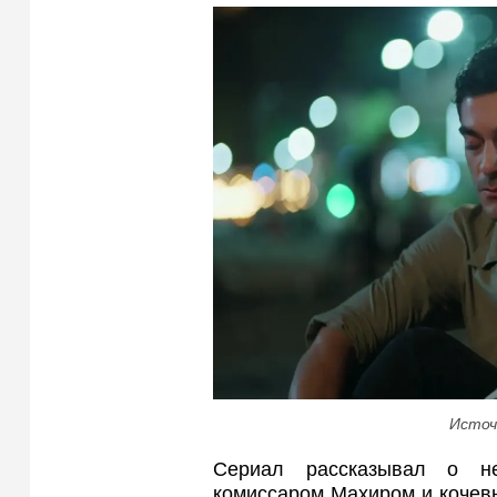
Источ
Сериал рассказывал о н
комиссаром Махиром и кочев