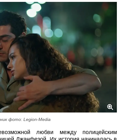
ник фото: Legion-Media
евозможной любви между полицейским
ницей Джанфезой. Их история начиналась в