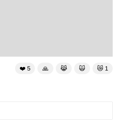
❤️
5
🙏
😹
🙀
😿
1