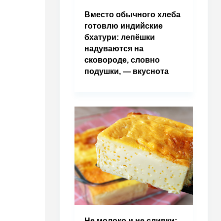
Вместо обычного хлеба
готовлю индийские
бхатури: лепёшки
надуваются на
сковороде, словно
подушки, — вкуснота
Не молоко и не сливки: