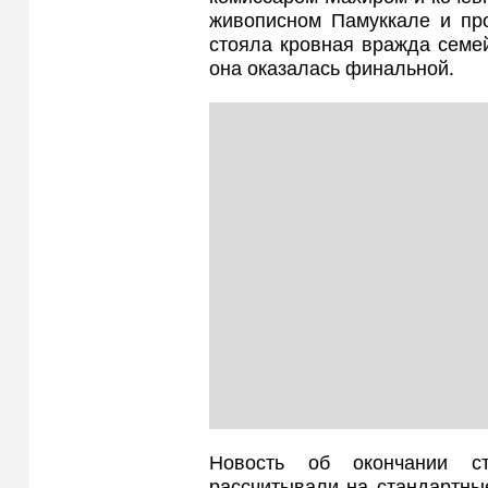
живописном Памуккале и про
стояла кровная вражда семе
она оказалась финальной.
Новость об окончании ст
рассчитывали на стандартны