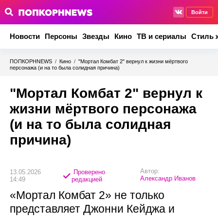
Войти
Новости
Персоны
Звезды
Кино
ТВ и сериалы
Стиль 
ПОПКОРНNEWS
/
Кино
/
"Мортал Комбат 2" вернул к жизни мёртвого
персонажа (и на то была солидная причина)
"Мортал Комбат 2" вернул к
жизни мёртвого персонажа
(и на то была солидная
причина)
Автор:
13.05.2026
Проверено
Александр Иванов
14:49
редакцией
«Мортал Комбат 2» не только
представляет Джонни Кейджа и