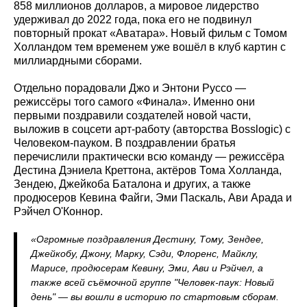
858 миллионов долларов, а мировое лидерство
удерживал до 2022 года, пока его не подвинул
повторный прокат «Аватара». Новый фильм с Томом
Холландом тем временем уже вошёл в клуб картин с
миллиардными сборами.
Отдельно порадовали Джо и Энтони Руссо —
режиссёры того самого «Финала». Именно они
первыми поздравили создателей новой части,
выложив в соцсети арт-работу (авторства Bosslogic) с
Человеком-пауком. В поздравлении братья
перечислили практически всю команду — режиссёра
Дестина Дэниела Креттона, актёров Тома Холланда,
Зендею, Джейкоба Баталона и других, а также
продюсеров Кевина Файги, Эми Паскаль, Ави Арада и
Рэйчел О'Коннор.
«Огромные поздравления Дестину, Тому, Зендее,
Джейкобу, Джону, Марку, Сэди, Флоренс, Майклу,
Марисе, продюсерам Кевину, Эми, Ави и Рэйчел, а
также всей съёмочной группе "Человек-паук: Новый
день" — вы вошли в историю по стартовым сборам.