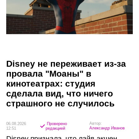
Disney не переживает из-за
провала "Моаны" в
кинотеатрах: студия
сделала вид, что ничего
страшного не случилось
Автор:
06.08.2026
Проверено
Александр Иванов
12:51
редакцией
Disney признала, что лайв-экшен