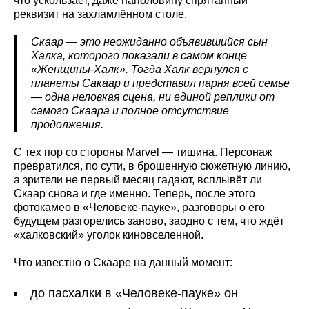
что ускользает, даже наполовину спрятанный
реквизит на захламлённом столе.
Скаар — это неожиданно объявившийся сын
Халка, которого показали в самом конце
«Женщины-Халк». Тогда Халк вернулся с
планеты Сакаар и представил парня всей семье
— одна неловкая сцена, ни единой реплики от
самого Скаара и полное отсутствие
продолжения.
С тех пор со стороны Marvel — тишина. Персонаж
превратился, по сути, в брошенную сюжетную линию,
а зрители не первый месяц гадают, всплывёт ли
Скаар снова и где именно. Теперь, после этого
фотокамео в «Человеке-пауке», разговоры о его
будущем разгорелись заново, заодно с тем, что ждёт
«халковский» уголок киновселенной.
Что известно о Скааре на данный момент:
до пасхалки в «Человеке-пауке» он