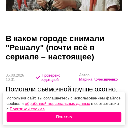
В каком городе снимали
"Решалу" (почти всё в
сериале – настоящее)
Автор:
06.08.2026
Проверено
Марина Колесниченко
10:31
редакцией
Помогали съёмочной группе охотно.
Узнав, что снимают продолжение
Используя сайт, вы соглашаетесь с использованием файлов
cookies и
обработкой персональных данных
в соответствии
"Решалы", людям предлагали
с
Политикой cookies
.
площадки для кастинга — а однажды
Понятно
дали чартерный самолёт.