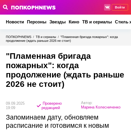
Войти
Новости
Персоны
Звезды
Кино
ТВ и сериалы
Стиль 
ПОПКОРНNEWS
/
ТВ и сериалы
/
"Пламенная бригада пожарных": когда
продолжение (ждать раньше 2026 не стоит)
"Пламенная бригада
пожарных": когда
продолжение (ждать раньше
2026 не стоит)
Автор:
09.09.2025
Проверено
Марина Колесниченко
19:09
редакцией
Запоминаем дату, обновляем
расписание и готовимся к новым