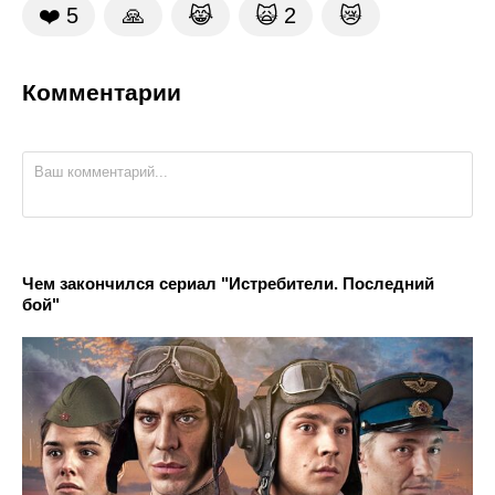
❤️
5
🙏
😹
🙀
2
😿
Комментарии
Чем закончился сериал "Истребители. Последний
бой"