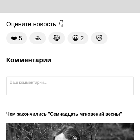
Оцените новость
❤️
5
🙏
😹
🙀
2
😿
Комментарии
Чем закончились "Семнадцать мгновений весны"