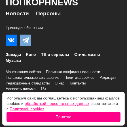
ПОПКОРНNEWS
Новости
Персоны
Присоединяйся к нам:
Звезды
Кино
ТВ и сериалы
Стиль жизни
Музыка
Монетизация сайтов
Политика конфиденциальности
Пользовательское соглашение
Политика cookies
Редакция
Редакционные стандарты
О нас
Контакты
Написать письмо
18+
Используя сайт, вы соглашаетесь с использованием файлов
cookies и
обработкой персональных данных
в соответствии
© 2007–2026 Все права и материалы принадлежат
с
Политикой cookies
.
«ПОПКОРНNEWS»
При копировании информации необходимо соблюдать
Условия
Понятно
использования
.