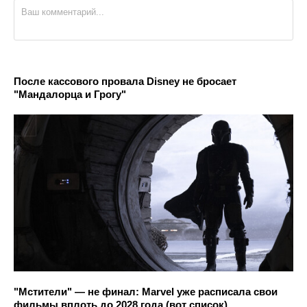
После кассового провала Disney не бросает
"Мандалорца и Грогу"
"Мстители" — не финал: Marvel уже расписала свои
фильмы вплоть до 2028 года (вот список)