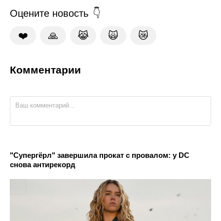
Оцените новость
❤️
🙏
😹
🙀
😿
Комментарии
"Супергёрл" завершила прокат с провалом: у DC
снова антирекорд