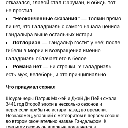
отказался, главой стал Саруман, и обиды тот
не простил.
"Неоконченные сказания"
— Толкин прямо
пишет, что Галадриэль с самого начала ценила
Гэндальфа выше остальных истари.
Лотлориэн
— Гэндальф гостит у неё; после
гибели в Мории и возвращения именно
Галадриэль облачает его в белое.
Романа нет
— ни строчки. У Галадриэль
есть муж, Келеборн, и это принципиально.
Что придумал сериал
Шоураннеры Патрик Маккей и Джей Ди Пейн сжали
3441 год Второй эпохи в несколько сезонов и
перенесли прибытие истари назад во времени.
Незнакомец, упавший с метеоритом в первом сезоне,
во втором окончательно назван Гэндальфом. К
третьему сезону он впервые появляется в