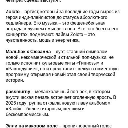
четырех сценах выступят:
Zoloto
– артист, который за последние годы вырос из
героя инди-плейлистов до статуса абсолютного
хедлайнера. Его музыка – это фешенебельная
эстрада в лучшем смысле слова. Все, кто был на его
концертах, подмечают: лайвы Zoloto – это
чувственность, мощь и энергетика.
Мальбэк х Сюзанна
– дуэт, ставший символом
новой, некоммерческой и стильной поп-музыки, не
только исполнит культовые хиты «Гипнозы» и
«Равнодушие», но и представит свежую совместную
программу, открывая новый этап своей творческой
истории.
passmurny
– меланхоличный поп-рок, в котором
акустическая печаль встречает оголенную ярость. В
2026 году группа открыла новую главу альбомом
«Злой» – более гитарным, жестким и
бескомпромиссным.
Элли на маковом поле
– проникновенный голос