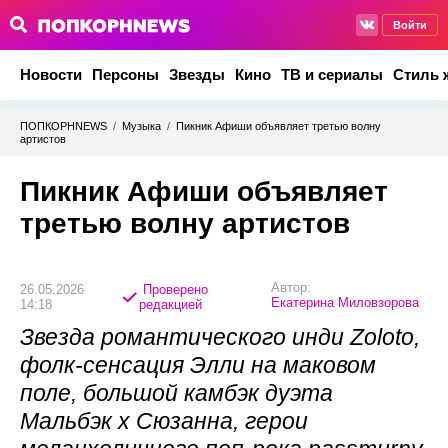
Войти
Новости
Персоны
Звезды
Кино
ТВ и сериалы
Стиль 
ПОПКОРНNEWS
/
Музыка
/
Пикник Афиши объявляет третью волну
артистов
Пикник Афиши объявляет
третью волну артистов
Автор:
26.05.2026
Проверено
Екатерина Миловзорова
14:18
редакцией
Звезда романтического инди Zoloto,
фолк-сенсация Элли на маковом
поле, большой камбэк дуэта
Мальбэк х Сюзанна, герои