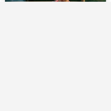
Источник фото: Legion-Media
Первые кадры будущего фильма засняли в городе
Вудбридж в Нью-Джерси. Адама Сэндлера и Криса
Рока заметили на съёмках сцены на Уэнди-роуд в
районе Колония — причём это была не пара актёров,
вышедших пошутить, а полноценная площадка с
большой съёмочной группой и всей привычной
кинематографической суетой.