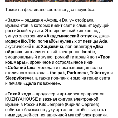
Также на фестивале состоятся два шоукейса:
«Заря»
– редакция «Афиши Daily» отобрала
музыкантов, в которых видит свет и слышит будущей
российской музыки. Это ироничный хип-хоп под
умную электронику
«Академический отпуск»
, джаз-
модерн
Illo.Trio
, поп-вайбы нулевых от певицы
Ada
,
акустический шик
Хацкевича
, поп-авангард
«Два
обреза»
, интеллигентский электропоп
Isentie
,
эмоциональный и жутко громкий гитарный поп
«Твои
кошмары»
, ироничное и остроязычное инди
«Собачий Lie»
, молодая и накатывающая волна
столичного хип-хопа –
the pak, Parfumeur, Тейстлув
и
Sleepyforever
, а также поп-панк и эмо на грани света
и печали
«Дела поважнее».
«Тихий ход»
– продюсер и арт-директор проектов
KUZNYAHOUSE и важная фигура электронной
музыки в России Kito Jempere (Кирилл Сергеев)
собирает близких по духу артистов, чтобы сыграть с
ними диджей-сет ненавязчивой мягкой электроники.