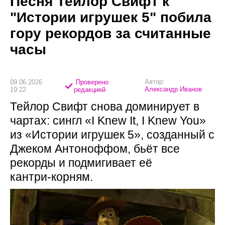
Песня Тейлор Свифт к
"Истории игрушек 5" побила
гору рекордов за считанные
часы
Автор:
09.06.2026
Проверено
Александр Иванов
19:22
редакцией
Тейлор Свифт снова доминирует в
чартах: сингл «I Knew It, I Knew You»
из «Истории игрушек 5», созданный с
Джеком Антоноффом, бьёт все
рекорды и подмигивает её
кантри‑корням.