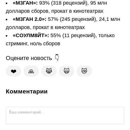
«М3ГАН»:
93% (318 рецензий), 95 млн
долларов сборов, прокат в кинотеатрах
«М3ГАН 2.0»:
57% (245 рецензий), 24,1 млн
долларов, прокат в кинотеатрах
«СОУЛМ8ЙТ»:
55% (11 рецензий), только
стриминг, ноль сборов
Оцените новость
❤️
🙏
😹
🙀
😿
Комментарии