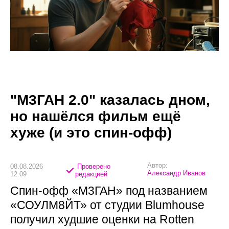
"М3ГАН 2.0" казалась дном,
но нашёлся фильм ещё
хуже (и это спин-офф)
Автор:
08.08.2026
Проверено
Александр Иванов
12:09
редакцией
Спин-офф «М3ГАН» под названием
«СОУЛМ8ЙТ» от студии Blumhouse
получил худшие оценки на Rotten