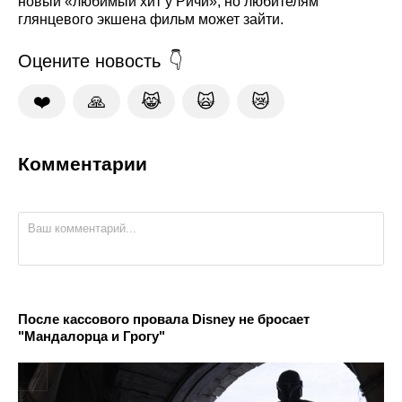
новый «любимый хит у Ричи», но любителям
глянцевого экшена фильм может зайти.
Оцените новость
❤️
🙏
😹
🙀
😿
Комментарии
После кассового провала Disney не бросает
"Мандалорца и Грогу"