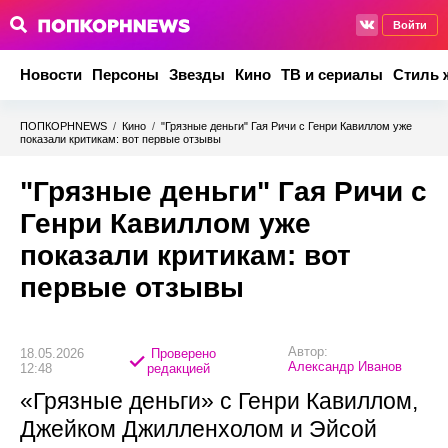
Войти
Новости
Персоны
Звезды
Кино
ТВ и сериалы
Стиль 
ПОПКОРНNEWS
/
Кино
/
"Грязные деньги" Гая Ричи с Генри Кавиллом уже
показали критикам: вот первые отзывы
"Грязные деньги" Гая Ричи с
Генри Кавиллом уже
показали критикам: вот
первые отзывы
Автор:
18.05.2026
Проверено
Александр Иванов
12:48
редакцией
«Грязные деньги» с Генри Кавиллом,
Джейком Джилленхолом и Эйсой