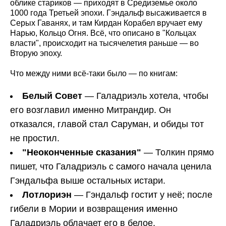
облике стариков — приходят в Средиземье около
1000 года Третьей эпохи. Гэндальф высаживается в
Серых Гаванях, и там Кирдан Корабел вручает ему
Нарью, Кольцо Огня. Всё, что описано в "Кольцах
власти", происходит на тысячелетия раньше — во
Вторую эпоху.
Что между ними всё-таки было — по книгам:
Белый Совет
— Галадриэль хотела, чтобы
его возглавил именно Митрандир. Он
отказался, главой стал Саруман, и обиды тот
не простил.
"Неоконченные сказания"
— Толкин прямо
пишет, что Галадриэль с самого начала ценила
Гэндальфа выше остальных истари.
Лотлориэн
— Гэндальф гостит у неё; после
гибели в Мории и возвращения именно
Галадриэль облачает его в белое.