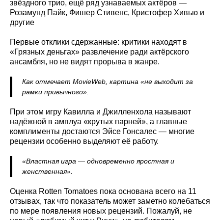
звёздного трио, ещё ряд узнаваемых актёров —
Розамунд Пайк, Фишер Стивенс, Кристофер Хивью и
другие
Первые отклики сдержанные: критики находят в
«Грязных деньгах» развлечение ради актёрского
ансамбля, но не видят прорыва в жанре.
Как отмечает MovieWeb, картина «не выходит за
рамки привычного».
При этом игру Кавилла и Джилленхола называют
надёжной в амплуа «крутых парней», а главные
комплименты достаются Эйсе Гонсалес — многие
рецензии особенно выделяют её работу.
«Властная игра — одновременно яростная и
женственная».
Оценка Rotten Tomatoes пока основана всего на 11
отзывах, так что показатель может заметно колебаться
по мере появления новых рецензий. Пожалуй, не