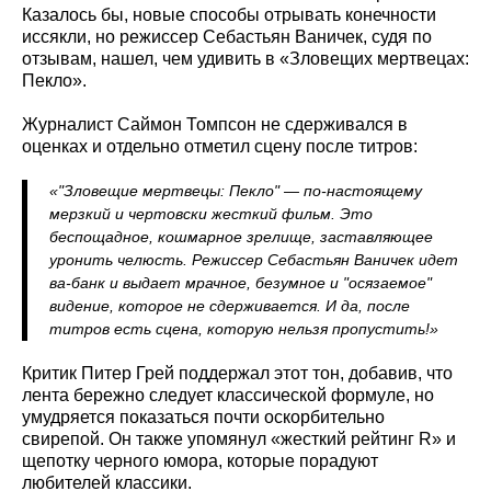
Казалось бы, новые способы отрывать конечности
иссякли, но режиссер Себастьян Ваничек, судя по
отзывам, нашел, чем удивить в «Зловещих мертвецах:
Пекло».
Журналист Саймон Томпсон не сдерживался в
оценках и отдельно отметил сцену после титров:
«"Зловещие мертвецы: Пекло" — по‑настоящему
мерзкий и чертовски жесткий фильм. Это
беспощадное, кошмарное зрелище, заставляющее
уронить челюсть. Режиссер Себастьян Ваничек идет
ва-банк и выдает мрачное, безумное и "осязаемое"
видение, которое не сдерживается. И да, после
титров есть сцена, которую нельзя пропустить!»
Критик Питер Грей поддержал этот тон, добавив, что
лента бережно следует классической формуле, но
умудряется показаться почти оскорбительно
свирепой. Он также упомянул «жесткий рейтинг R» и
щепотку черного юмора, которые порадуют
любителей классики.