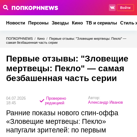
Войти
Новости
Персоны
Звезды
Кино
ТВ и сериалы
Стиль 
ПОПКОРНNEWS
/
Кино
/
Первые отзывы: "Зловещие мертвецы: Пекло" —
самая безбашенная часть серии
Первые отзывы: "Зловещие
мертвецы: Пекло" — самая
безбашенная часть серии
Автор:
04.07.2026
Проверено
Александр Иванов
18:45
редакцией
Ранние показы нового спин-оффа
«Зловещие мертвецы: Пекло»
напугали зрителей: по первым