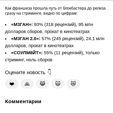
Как франшиза прошла путь от блокбастера до релиза
сразу на стриминге, видно по цифрам:
«М3ГАН»:
93% (318 рецензий), 95 млн
долларов сборов, прокат в кинотеатрах
«М3ГАН 2.0»:
57% (245 рецензий), 24,1 млн
долларов, прокат в кинотеатрах
«СОУЛМ8ЙТ»:
55% (11 рецензий), только
стриминг, ноль сборов
Оцените новость
❤️
🙏
😹
🙀
😿
Комментарии