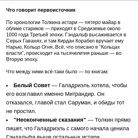
Что говорит первоисточник
По хронологии Толкина истари — пятеро майар в
облике стариков — приходят в Средиземье около
1000 года Третьей эпохи. Гэндальф высаживается в
Серых Гаванях, и там Кирдан Корабел вручает ему
Нарью, Кольцо Огня. Всё, что описано в "Кольцах
власти", происходит на тысячелетия раньше — во
Вторую эпоху.
Что между ними всё-таки было — по книгам:
Белый Совет
— Галадриэль хотела, чтобы
его возглавил именно Митрандир. Он
отказался, главой стал Саруман, и обиды тот
не простил.
"Неоконченные сказания"
— Толкин прямо
пишет, что Галадриэль с самого начала ценила
Гэндальфа выше остальных истари.