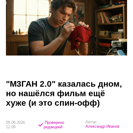
"М3ГАН 2.0" казалась дном,
но нашёлся фильм ещё
хуже (и это спин-офф)
Автор:
08.08.2026
Проверено
Александр Иванов
12:09
редакцией