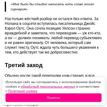
«Мне было бы стыдно написать хоть слово этого
сценария».
Настолько жёсткий разбор не остался без ответа. За
Нолана в соцсети вступилась писательница Джойс
Кэрол Оутс. Она сочла позицию Уилсон странно
враждебной и заметила, что переводчик — уж кто-кто,
а он — должен понимать: любой перевод субъективен
и не равен оригиналу. От человека, который сам
служит тексту, Оутс ждала чуть большего уважения к
тем, кто действует так же добросовестно.
Третий заход
Обычно после такой перепалки шум стихает, и все
расходятся. Но Уилсон вернулась с новой рецензией,
Используя сайт, вы соглашаетесь с использованием файлов
теперь уже в The Atlantic. И вот тут неожиданность: на
cookies и
обработкой персональных данных
в соответствии
прежнюю разгромную атаку этот текст совсем не
с
Политикой cookies
.
похож. Пламя погасло, вместо него — спокойный
Понятно
разбор режиссёрского мастерства и собственного
прочтения Гомера.