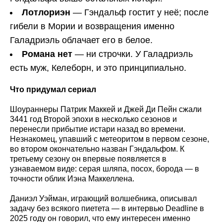
Лотлориэн
— Гэндальф гостит у неё; после
гибели в Мории и возвращения именно
Галадриэль облачает его в белое.
Романа нет
— ни строчки. У Галадриэль
есть муж, Келеборн, и это принципиально.
Что придумал сериал
Шоураннеры Патрик Маккей и Джей Ди Пейн сжали
3441 год Второй эпохи в несколько сезонов и
перенесли прибытие истари назад во времени.
Незнакомец, упавший с метеоритом в первом сезоне,
во втором окончательно назван Гэндальфом. К
третьему сезону он впервые появляется в
узнаваемом виде: серая шляпа, посох, борода — в
точности облик Иэна Маккеллена.
Даниэл Уэйман, играющий волшебника, описывал
задачу без всякого пиетета — в интервью Deadline в
2025 году он говорил, что ему интересен именно