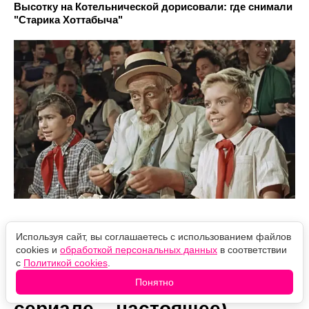
Высотку на Котельнической дорисовали: где снимали
"Старика Хоттабыча"
Используя сайт, вы соглашаетесь с использованием файлов
cookies и
обработкой персональных данных
в соответствии
В каком городе снимали
с
Политикой cookies
.
"Решалу" (почти всё в
Понятно
сериале – настоящее)