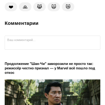
❤️
🙏
😹
🙀
😿
Комментарии
Продолжение "Шан-Чи" заморозили не просто так:
режиссёр честно признал — у Marvel всё пошло под
откос