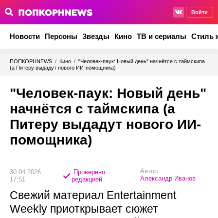
Войти
Новости
Персоны
Звезды
Кино
ТВ и сериалы
Стиль 
ПОПКОРНNEWS
/
Кино
/
"Человек-паук: Новый день" начнётся с таймскипа
(а Питеру выдадут нового ИИ-помощника)
"Человек-паук: Новый день"
начнётся с таймскипа (а
Питеру выдадут нового ИИ-
помощника)
Автор:
30.04.2026
Проверено
Александр Иванов
17:51
редакцией
Свежий материал Entertainment
Weekly приоткрывает сюжет