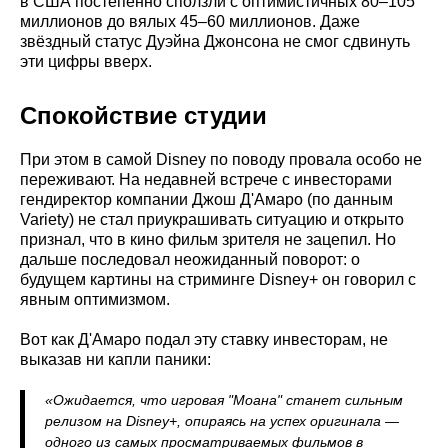
в США постепенно сползли с оптимистичных 80–105
миллионов до вялых 45–60 миллионов. Даже
звёздный статус Дуэйна Джонсона не смог сдвинуть
эти цифры вверх.
Спокойствие студии
При этом в самой Disney по поводу провала особо не
переживают. На недавней встрече с инвесторами
гендиректор компании Джош Д'Амаро (по данным
Variety) не стал приукрашивать ситуацию и открыто
признал, что в кино фильм зрителя не зацепил. Но
дальше последовал неожиданный поворот: о
будущем картины на стриминге Disney+ он говорил с
явным оптимизмом.
Вот как Д'Амаро подал эту ставку инвесторам, не
выказав ни капли паники:
«Ожидается, что игровая "Моана" станет сильным
релизом на Disney+, опираясь на успех оригинала —
одного из самых просматриваемых фильмов в