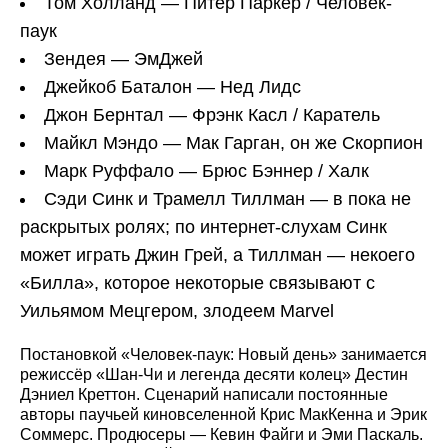
Том Холланд — Питер Паркер / Человек-
паук
Зендея — ЭмДжей
Джейкоб Баталон — Нед Лидс
Джон Бернтал — Фрэнк Касл / Каратель
Майкл Мэндо — Мак Гарган, он же Скорпион
Марк Руффало — Брюс Бэннер / Халк
Сэди Синк и Трамелл Тиллман — в пока не
раскрытых ролях; по интернет-слухам Синк
может играть Джин Грей, а Тиллман — некоего
«Билла», которое некоторые связывают с
Уильямом Мецгером, злодеем Marvel
Постановкой «Человек-паук: Новый день» занимается
режиссёр «Шан-Чи и легенда десяти колец» Дестин
Дэниел Креттон. Сценарий написали постоянные
авторы паучьей киновселенной Крис МакКенна и Эрик
Соммерс. Продюсеры — Кевин Файги и Эми Паскаль.