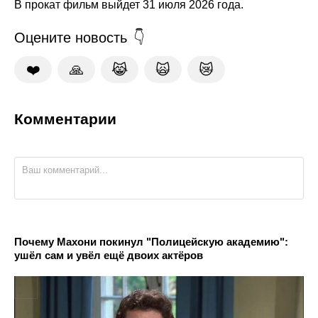
В прокат фильм выйдет 31 июля 2026 года.
Оцените новость
❤️
🙏
😹
🙀
😿
Комментарии
Почему Махони покинул "Полицейскую академию":
ушёл сам и увёл ещё двоих актёров