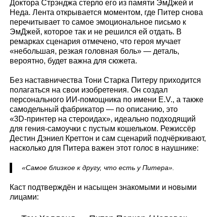
Доктора Стрэнджа стерло его из памяти ЭмДжей и
Неда. Лента открывается моментом, где Питер снова
перечитывает то самое эмоциональное письмо к
ЭмДжей, которое так и не решился ей отдать. В
ремарках сценария отмечено, что героя мучает
«небольшая, резкая головная боль» — деталь,
вероятно, будет важна для сюжета.
Без наставничества Тони Старка Питеру приходится
полагаться на свои изобретения. Он создал
персонального ИИ-помощника по имени E.V., а также
самодельный фабрикатор — по описанию, это
«3D‑принтер на стероидах», идеально подходящий
для гения-самоучки с пустым кошельком. Режиссёр
Дестин Дэниел Креттон и сам сценарий подчёркивают,
насколько для Питера важен этот голос в наушнике:
«Самое близкое к другу, что есть у Питера».
Каст подтверждён и насыщен знакомыми и новыми
лицами: