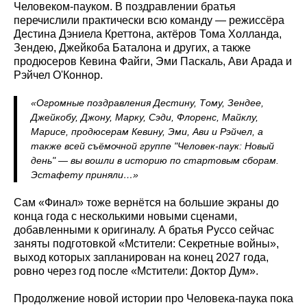
Человеком-пауком. В поздравлении братья
перечислили практически всю команду — режиссёра
Дестина Дэниела Креттона, актёров Тома Холланда,
Зендею, Джейкоба Баталона и других, а также
продюсеров Кевина Файги, Эми Паскаль, Ави Арада и
Рэйчел О'Коннор.
«Огромные поздравления Дестину, Тому, Зендее,
Джейкобу, Джону, Марку, Сэди, Флоренс, Майклу,
Марисе, продюсерам Кевину, Эми, Ави и Рэйчел, а
также всей съёмочной группе "Человек-паук: Новый
день" — вы вошли в историю по стартовым сборам.
Эстафету приняли…»
Сам «Финал» тоже вернётся на большие экраны до
конца года с несколькими новыми сценами,
добавленными к оригиналу. А братья Руссо сейчас
заняты подготовкой «Мстители: Секретные войны»,
выход которых запланирован на конец 2027 года,
ровно через год после «Мстители: Доктор Дум».
Продолжение новой истории про Человека-паука пока